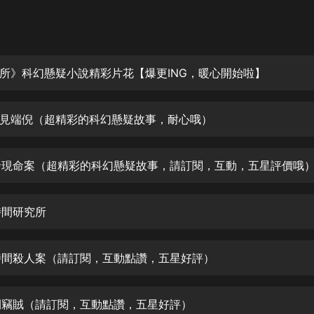
灰姑娘音樂
郭德綱於謙相聲全集
德雲社郭德綱相聲VIP
所》科幻懸疑小說精彩片花【爆更ING，暖心開始啦】
安全警長啦咘啦哆·假期篇|新篇章加
更|寶寶巴士故事
 初見端倪（超精彩的科幻懸疑故事，耐心哦）
寶寶巴士
凡人修仙傳|楊洋主演影視原著|薑廣
濤配音多播版本
 發現命案（超精彩的科幻懸疑故事，請訂閱，互動，五星評價哦
光合積木
時間研究所
摸金天師【第一季】（紫襟演播）
有聲的紫襟
 時間殺人案（請訂閱，互動點讚，五星好評）
無敵六皇子|爆笑穿越|無敵流皇子|安
燃領銜有聲小說
安燃
時間竊賊（請訂閱，互動點讚，五星好評）