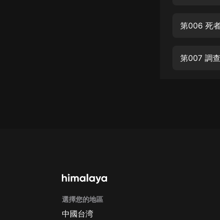
經典名著
人物傳記
第006 
電影
生活
第007 調
英語
日語
課程
少兒教育
二次元
教育培訓
IT科技
選擇您的地區
汽車
中國台湾