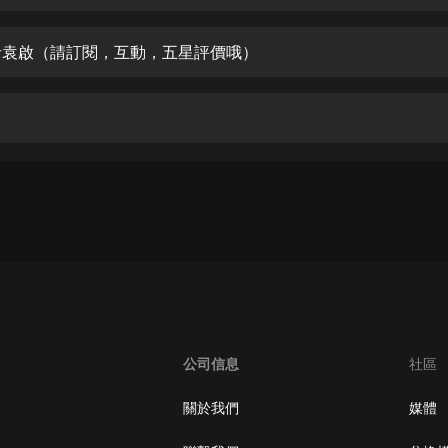
生命科學篇1-2·猴子警長科學探案記|
寶寶巴士科普
寶寶巴士
死者袁啟（請訂閱，互動，五星評價哦）
【新民間劇場】我的老千江湖｜ 有聲
的紫襟｜ 魔幻千手
查
有聲的紫襟
《夜色鋼琴曲》
夜色鋼琴曲趙海洋
太荒吞天訣丨熱血玄幻丨紫襟領銜有
聲劇
有聲的紫襟
嫡女貴嫁 | 一刀蘇蘇團隊制作 | 古言
宮鬥重生爽文 多人有聲劇
公司信息
社區
一刀蘇蘇
中國大案紀實 | 每日一驚案！真實案
關於我們
媒體
件恐怖刑偵尚文
大舌頭尚文