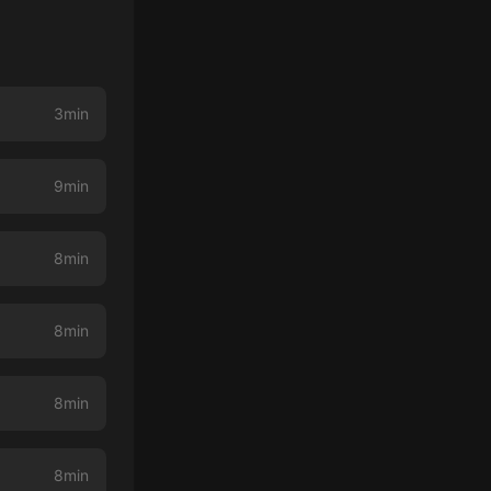
3min
9min
）
8min
8min
8min
8min