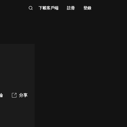
下載客戶端
註冊
登錄
論
分享