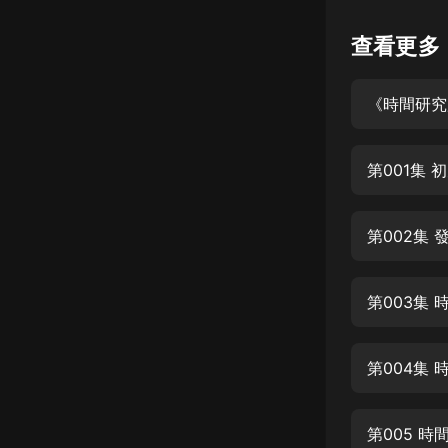
懸疑
查看更多
科幻
《時間研究
好書精講
外語
第001集
耽美
認知思維
第002集
人文
音樂
第003集 
粵語
第004集
頭條
娛樂
第005 