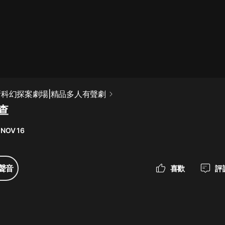
最佳女婿｜都市異能多人有聲劇｜一
種侃侃｜有聲小說
一種侃侃
米小圈上學記:一二三年級 | 暢銷出版
新科幻探案劇場|精品多人有聲劇
物
調查
米小圈
 NOV 16
破壞者聯盟篇1-4季·猴子警長科學探
案記|寶寶巴士
寶寶巴士
聲音
喜歡
評
大奉打更人丨頭陀淵領銜多人有聲
劇|暢聽全集|王鶴棣、田曦薇主演影
視劇原著|賣報小郎君
頭陀淵講故事
總有這樣的歌只想一個人聽