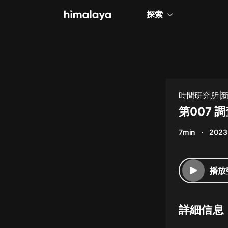
探索
全部
小說
個人成長
時間研究所|
相聲評書
第007 
兒童
7min
2023
歷史
情感治愈
播放
健康養生
商業財經
詳細信息
廣播劇