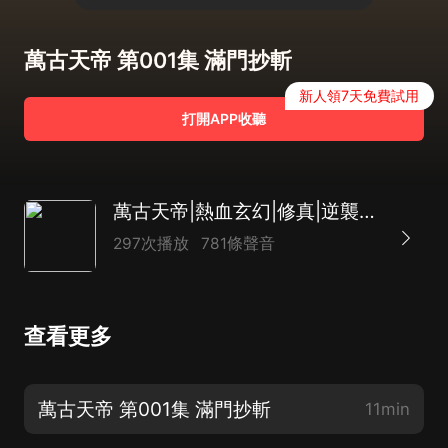
萬古天帝 第001集 滿門抄斬
新人領7天免費試用
打開APP收聽
萬古天帝|熱血玄幻|修真|逆襲爽文|多人劇
297次播放
781條聲音
查看更多
萬古天帝 第001集 滿門抄斬
11min