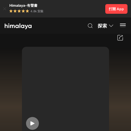
Himalaya-有聲書
打開 App
4.8k 安裝
探索