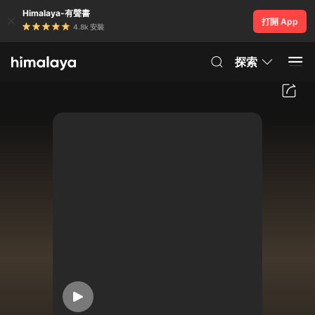
Himalaya-有聲書
打開 App
4.8k 安裝
探索