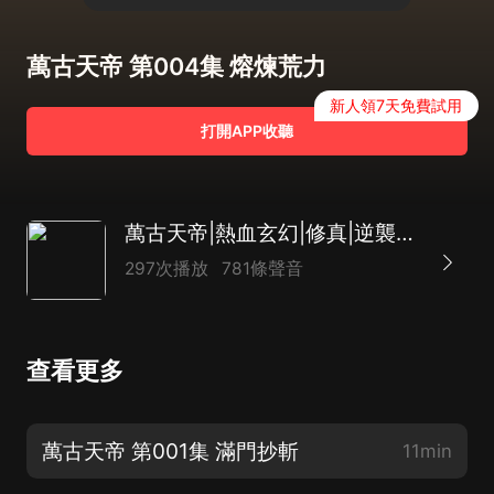
萬古天帝 第004集 熔煉荒力
新人領7天免費試用
打開APP收聽
萬古天帝|熱血玄幻|修真|逆襲爽文|多人劇
297次播放
781條聲音
查看更多
萬古天帝 第001集 滿門抄斬
11min