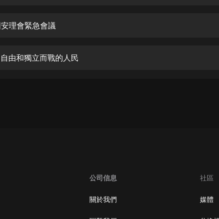
生命科學篇1-2·猴子警長科學探案記|
寶寶巴士科普
寶寶巴士
合國安理會緊急會議
【新民間劇場】我的老千江湖｜ 有聲
的紫襟｜ 魔幻千手
心為自由和獨立而戰的人民
有聲的紫襟
《夜色鋼琴曲》
夜色鋼琴曲趙海洋
太荒吞天訣丨熱血玄幻丨紫襟領銜有
聲劇
有聲的紫襟
嫡女貴嫁 | 一刀蘇蘇團隊制作 | 古言
宮鬥重生爽文 多人有聲劇
公司信息
社區
一刀蘇蘇
中國大案紀實 | 每日一驚案！真實案
關於我們
媒體
件恐怖刑偵尚文
大舌頭尚文