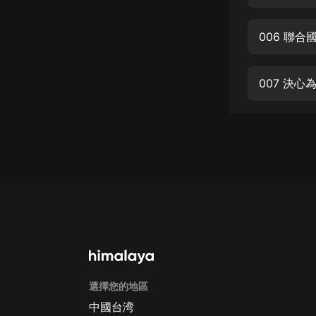
經典名著
人物傳記
006 聯
電影
生活
007 決
英語
日語
課程
少兒教育
二次元
教育培訓
IT科技
選擇您的地區
汽車
中國台湾