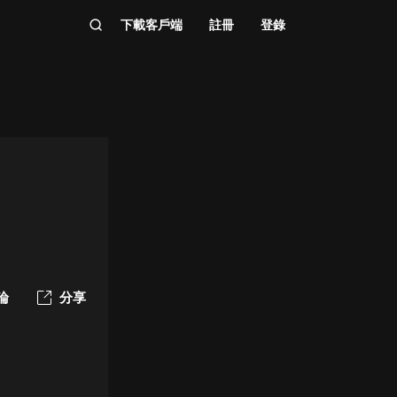
下載客戶端
註冊
登錄
論
分享