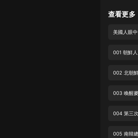
懸疑
查看更多
科幻
美國人眼中
好書精講
外語
001 朝鮮
耽美
認知思維
002 北朝
人文
音樂
003 喚
粵語
004 第
頭條
娛樂
005 南