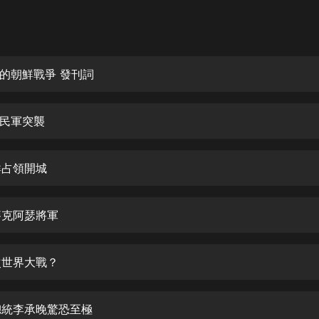
灰姑娘音樂
郭德綱於謙相聲全集
德雲社郭德綱相聲VIP
的朝鮮戰爭 發刊詞
安全警長啦咘啦哆·假期篇|新篇章加
更|寶寶巴士故事
人民軍突襲
寶寶巴士
凡人修仙傳|楊洋主演影視原著|薑廣
濤配音多播版本
鮮占領開城
光合積木
醒麥克阿瑟將軍
摸金天師【第一季】（紫襟演播）
有聲的紫襟
三次世界大戰？
無敵六皇子|爆笑穿越|無敵流皇子|安
燃領銜有聲小說
安燃
韓總統李承晚驚恐至極