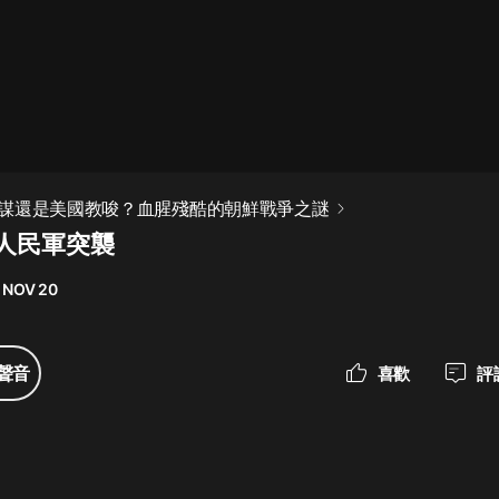
最佳女婿｜都市異能多人有聲劇｜一
種侃侃｜有聲小說
一種侃侃
米小圈上學記:一二三年級 | 暢銷出版
謀還是美國教唆？血腥殘酷的朝鮮戰爭之謎
物
鮮人民軍突襲
米小圈
 NOV 20
破壞者聯盟篇1-4季·猴子警長科學探
案記|寶寶巴士
寶寶巴士
聲音
喜歡
評
大奉打更人丨頭陀淵領銜多人有聲
劇|暢聽全集|王鶴棣、田曦薇主演影
視劇原著|賣報小郎君
頭陀淵講故事
總有這樣的歌只想一個人聽