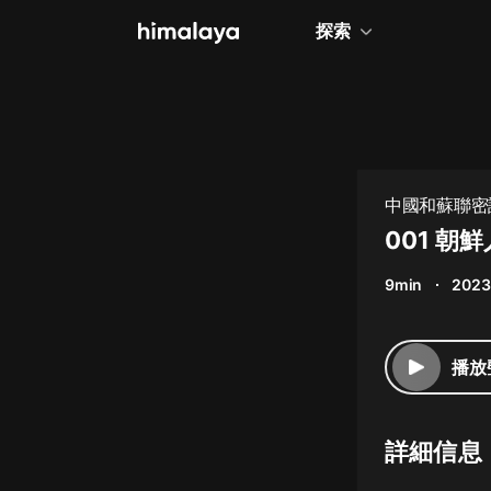
探索
全部
小說
個人成長
中國和蘇聯密
相聲評書
001 朝
兒童
9min
2023
歷史
情感治愈
播放
健康養生
商業財經
詳細信息
廣播劇