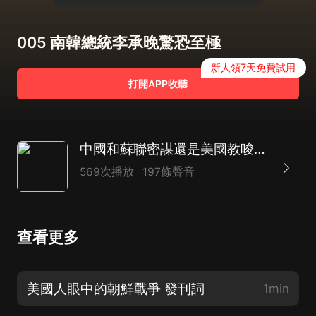
005 南韓總統李承晚驚恐至極
新人領7天免費試用
打開APP收聽
中國和蘇聯密謀還是美國教唆？血腥殘酷的朝鮮戰爭之謎
569次播放
197條聲音
查看更多
美國人眼中的朝鮮戰爭 發刊詞
1min