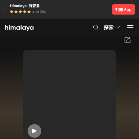
Himalaya-有聲書
打開 App
4.8k 安裝
探索