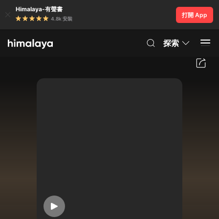
Himalaya-有聲書
打開 App
4.8k 安裝
探索