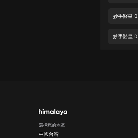
經典名著
人物傳記
妙手醫皇 
電影
生活
妙手醫皇 
英語
日語
課程
少兒教育
二次元
教育培訓
IT科技
選擇您的地區
汽車
中國台湾