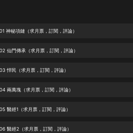
灰姑娘音樂
郭德綱於謙相聲全集
德雲社郭德綱相聲VIP
001 神秘項鏈（求月票，訂閱，評論）
安全警長啦咘啦哆·假期篇|新篇章加
更|寶寶巴士故事
002 仙門傳承（求月票，訂閱，評論）
寶寶巴士
凡人修仙傳|楊洋主演影視原著|薑廣
濤配音多播版本
003 悍民（求月票，訂閱，評論）
光合積木
004 兩萬塊（求月票，訂閱，評論）
摸金天師【第一季】（紫襟演播）
有聲的紫襟
005 醫經1（求月票，訂閱，評論）
無敵六皇子|爆笑穿越|無敵流皇子|安
燃領銜有聲小說
安燃
006 醫經2（求月票，訂閱，評論）