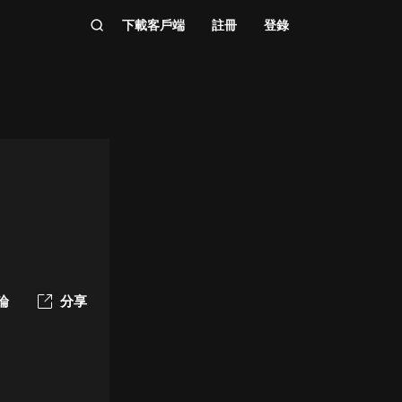
下載客戶端
註冊
登錄
論
分享