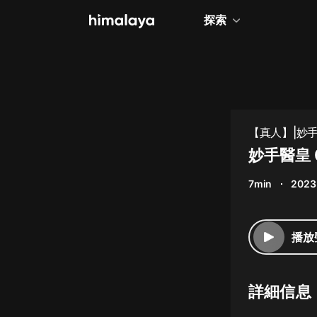
探索
全部
小說
個人成長
【真人】|妙
相聲評書
妙手醫皇
兒童
7min
2023
歷史
情感治愈
播放
健康養生
商業財經
詳細信息
廣播劇