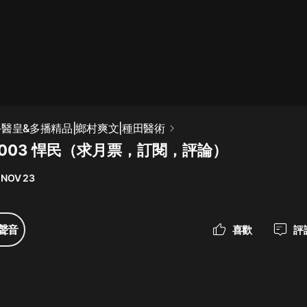
最佳女婿｜都市異能多人有聲劇｜一
種侃侃｜有聲小說
一種侃侃
米小圈上學記:一二三年級 | 暢銷出版
手醫皇&多播精品|鄉村爽文|種田醫術
物
 003 悍民（求月票，訂閱，評論）
米小圈
 NOV 23
破壞者聯盟篇1-4季·猴子警長科學探
案記|寶寶巴士
寶寶巴士
聲音
喜歡
評
大奉打更人丨頭陀淵領銜多人有聲
劇|暢聽全集|王鶴棣、田曦薇主演影
視劇原著|賣報小郎君
頭陀淵講故事
總有這樣的歌只想一個人聽