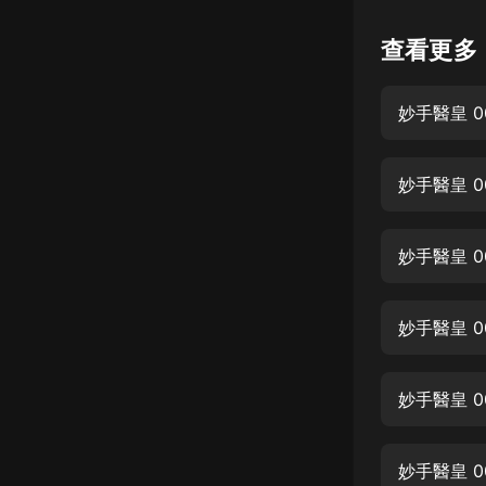
懸疑
查看更多
科幻
妙手醫皇 
好書精講
外語
妙手醫皇 
耽美
認知思維
妙手醫皇 
人文
音樂
妙手醫皇 
粵語
妙手醫皇 
頭條
娛樂
妙手醫皇 