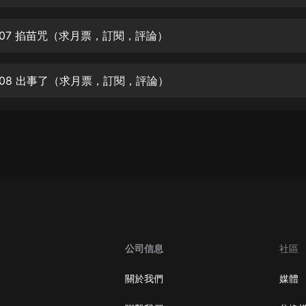
生命科學篇1-2·猴子警長科學探案記|
寶寶巴士科普
寶寶巴士
007 掐苗咒（求月票，訂閱，評論）
【新民間劇場】我的老千江湖｜ 有聲
的紫襟｜ 魔幻千手
008 出事了（求月票，訂閱，評論）
有聲的紫襟
《夜色鋼琴曲》
夜色鋼琴曲趙海洋
太荒吞天訣丨熱血玄幻丨紫襟領銜有
聲劇
有聲的紫襟
嫡女貴嫁 | 一刀蘇蘇團隊制作 | 古言
宮鬥重生爽文 多人有聲劇
公司信息
社區
一刀蘇蘇
中國大案紀實 | 每日一驚案！真實案
關於我們
媒體
件恐怖刑偵尚文
大舌頭尚文