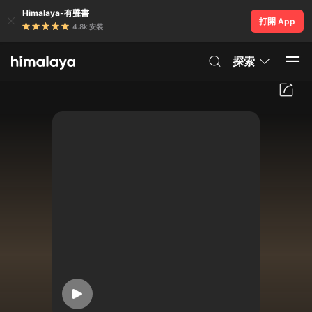
Himalaya-有聲書
打開 App
4.8k 安裝
探索