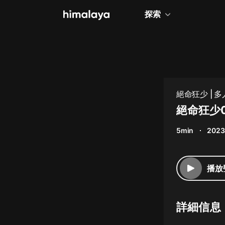
探索
全部
小說
個人成長
絕命狂少 | 
相聲評書
絕命狂少0
兒童
5min
2023
歷史
情感治愈
播放
健康養生
商業財經
詳細信息
廣播劇