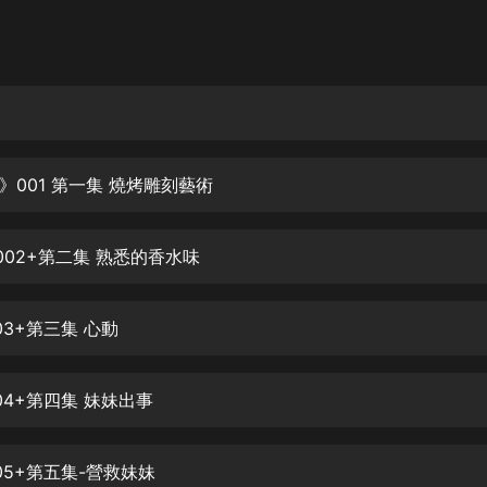
灰姑娘音樂
郭德綱於謙相聲全集
德雲社郭德綱相聲VIP
安全警長啦咘啦哆·假期篇|新篇章加
更|寶寶巴士故事
》001 第一集 燒烤雕刻藝術
寶寶巴士
凡人修仙傳|楊洋主演影視原著|薑廣
濤配音多播版本
002+第二集 熟悉的香水味
光合積木
03+第三集 心動
摸金天師【第一季】（紫襟演播）
有聲的紫襟
04+第四集 妹妹出事
無敵六皇子|爆笑穿越|無敵流皇子|安
燃領銜有聲小說
安燃
05+第五集-營救妹妹