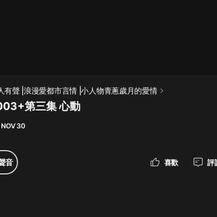
最佳女婿｜都市異能多人有聲劇｜一
種侃侃｜有聲小說
一種侃侃
米小圈上學記:一二三年級 | 暢銷出版
多人有聲 |浪漫愛都市言情 |小人物青蔥歲月的愛情
物
03+第三集 心動
米小圈
 NOV 30
破壞者聯盟篇1-4季·猴子警長科學探
案記|寶寶巴士
寶寶巴士
聲音
喜歡
評
大奉打更人丨頭陀淵領銜多人有聲
劇|暢聽全集|王鶴棣、田曦薇主演影
視劇原著|賣報小郎君
頭陀淵講故事
總有這樣的歌只想一個人聽