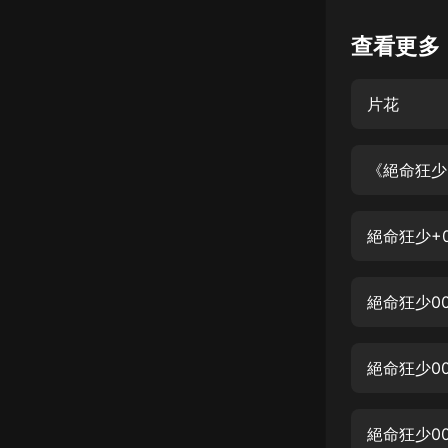
懸疑
查看更多
科幻
片花
好書精講
外語
《絕命狂少
耽美
認知思維
絕命狂少+
人文
音樂
絕命狂少0
粵語
絕命狂少0
頭條
娛樂
絕命狂少0