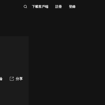
下載客戶端
註冊
登錄
論
分享