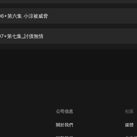
生命科學篇1-2·猴子警長科學探案記|
寶寶巴士科普
寶寶巴士
06+第六集 小涼被威脅
【新民間劇場】我的老千江湖｜ 有聲
的紫襟｜ 魔幻千手
07+第七集_討債無情
有聲的紫襟
《夜色鋼琴曲》
夜色鋼琴曲趙海洋
太荒吞天訣丨熱血玄幻丨紫襟領銜有
聲劇
有聲的紫襟
嫡女貴嫁 | 一刀蘇蘇團隊制作 | 古言
宮鬥重生爽文 多人有聲劇
公司信息
社區
一刀蘇蘇
中國大案紀實 | 每日一驚案！真實案
關於我們
媒體
件恐怖刑偵尚文
大舌頭尚文