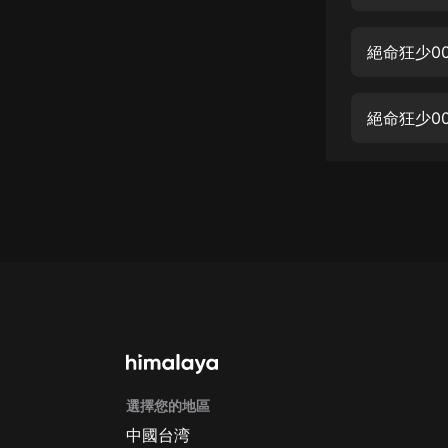
經典名著
人物傳記
絕命狂少0
電影
生活
絕命狂少0
英語
日語
課程
少兒教育
二次元
教育培訓
IT科技
選擇您的地區
汽車
中國台湾