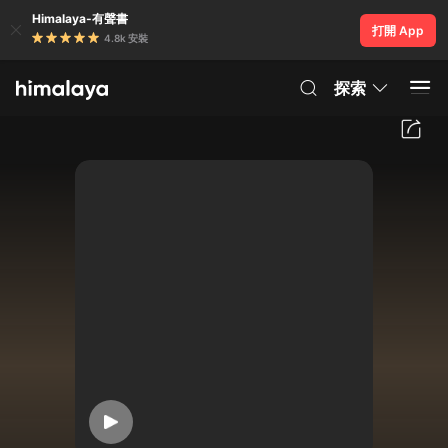
Himalaya-有聲書
打開 App
4.8k 安裝
探索