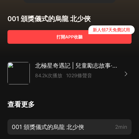
001 頒獎儀式的烏龍 北少俠
新人領7天免費試用
打開APP收聽
北極星奇遇記 | 兒童勵志故事·北少俠MC
84.2k次播放
1029條聲音
查看更多
001 頒獎儀式的烏龍 北少俠
2min