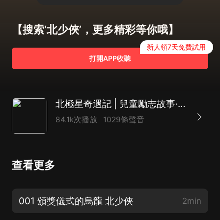
【搜索‘北少俠’，更多精彩等你哦】
新人領7天免費試用
打開APP收聽
北極星奇遇記 | 兒童勵志故事·北少俠MC
84.1k次播放
1029條聲音
查看更多
001 頒獎儀式的烏龍 北少俠
2min