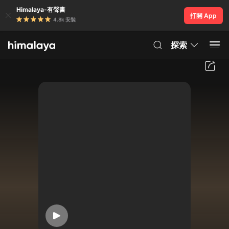
Himalaya-有聲書
打開 App
4.8k 安裝
探索