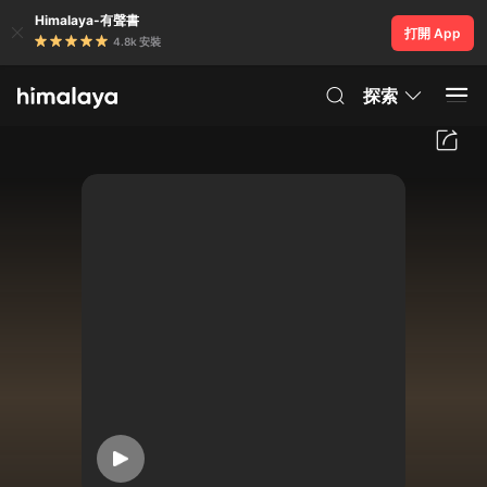
Himalaya-有聲書
打開 App
4.8k 安裝
探索