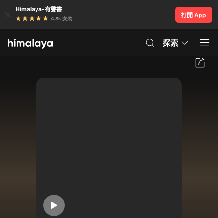
Himalaya-有聲書
打開 App
4.8k 安裝
探索