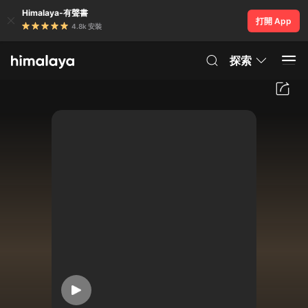
Himalaya-有聲書
打開 App
4.8k 安裝
探索