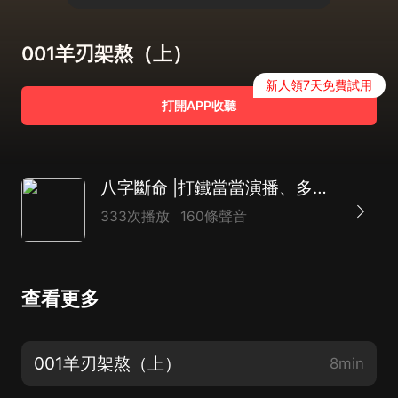
001羊刃架熬（上）
新人領7天免費試用
打開APP收聽
八字斷命 |打鐵當當演播、多播|懸疑|靈異
333次播放
160條聲音
查看更多
001羊刃架熬（上）
8min