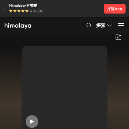
Himalaya-有聲書
打開 App
4.8k 安裝
探索