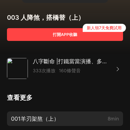
003 人降煞，搭橋替（上）
新人領7天免費試用
打開APP收聽
八字斷命 |打鐵當當演播、多播|懸疑|靈異
333次播放
160條聲音
查看更多
001羊刃架熬（上）
8min