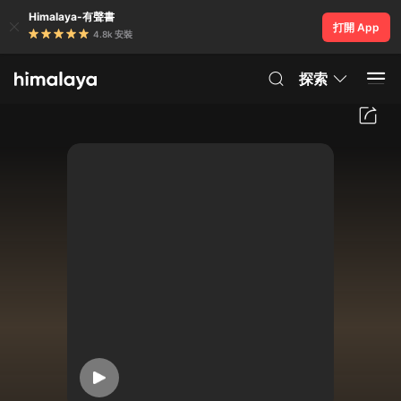
Himalaya-有聲書
打開 App
4.8k 安裝
探索