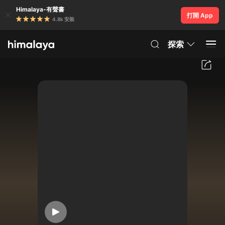
Himalaya-有聲書
打開 App
4.8k 安裝
探索