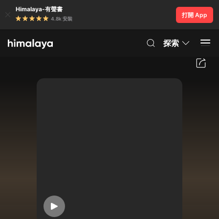
Himalaya-有聲書
打開 App
4.8k 安裝
探索