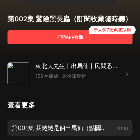
第002集 驚險黑長蟲（訂閱收藏隨時聽）
新人領7天免費試用
打開APP收聽
東北大先生丨出馬仙丨民間恐怖懸疑
129次播放
249條聲音
查看更多
第001集 我姥姥是個出馬仙（點關注不迷路）
7min