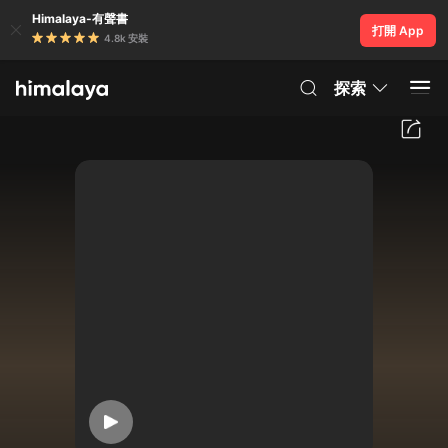
Himalaya-有聲書
打開 App
4.8k 安裝
探索