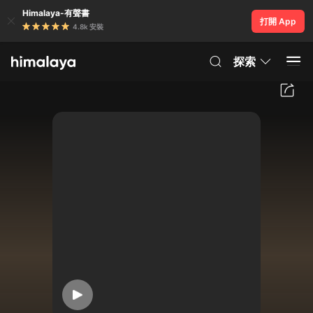
Himalaya-有聲書
打開 App
4.8k 安裝
探索