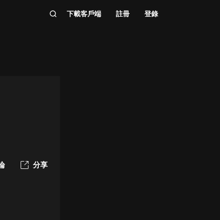
下載客戶端
註冊
登錄
論
分享