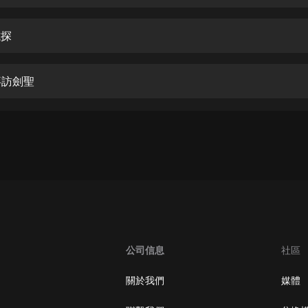
生命科學篇1-2·猴子警長科學探案記|
寶寶巴士科普
寶寶巴士
試探
【新民間劇場】我的老千江湖｜ 有聲
的紫襟｜ 魔幻千手
拜訪劍聖
有聲的紫襟
《夜色鋼琴曲》
夜色鋼琴曲趙海洋
太荒吞天訣丨熱血玄幻丨紫襟領銜有
聲劇
有聲的紫襟
嫡女貴嫁 | 一刀蘇蘇團隊制作 | 古言
宮鬥重生爽文 多人有聲劇
公司信息
社區
一刀蘇蘇
中國大案紀實 | 每日一驚案！真實案
關於我們
媒體
件恐怖刑偵尚文
大舌頭尚文