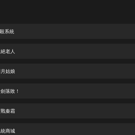
灰姑娘音樂
郭德綱於謙相聲全集
德雲社郭德綱相聲VIP
獵殺系統
安全警長啦咘啦哆·假期篇|新篇章加
更|寶寶巴士故事
三絕老人
寶寶巴士
凡人修仙傳|楊洋主演影視原著|薑廣
濤配音多播版本
明月姑娘
光合積木
一劍落敗！
摸金天師【第一季】（紫襟演播）
有聲的紫襟
激戰秦霜
無敵六皇子|爆笑穿越|無敵流皇子|安
燃領銜有聲小說
安燃
系統商城