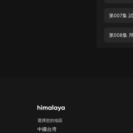
經典名著
人物傳記
第007集 
電影
生活
第008集 
英語
日語
課程
少兒教育
二次元
教育培訓
IT科技
選擇您的地區
汽車
中國台湾