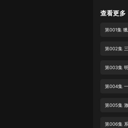
懸疑
查看更多
科幻
第001集 
好書精講
外語
第002集 
耽美
認知思維
第003集 
人文
音樂
第004集 
粵語
第005集 
頭條
娛樂
第006集 