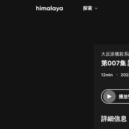
探索
全部
小說
個人成長
大反派獵殺系
相聲評書
第007集
兒童
12min
202
歷史
情感治愈
播放
健康養生
商業財經
詳細信息
廣播劇