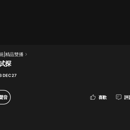
最佳女婿｜都市異能多人有聲劇｜一
種侃侃｜有聲小說
一種侃侃
米小圈上學記:一二三年級 | 暢銷出版
統|精品雙播
物
 試探
米小圈
3 DEC 27
破壞者聯盟篇1-4季·猴子警長科學探
案記|寶寶巴士
寶寶巴士
聲音
喜歡
評
大奉打更人丨頭陀淵領銜多人有聲
劇|暢聽全集|王鶴棣、田曦薇主演影
視劇原著|賣報小郎君
頭陀淵講故事
總有這樣的歌只想一個人聽