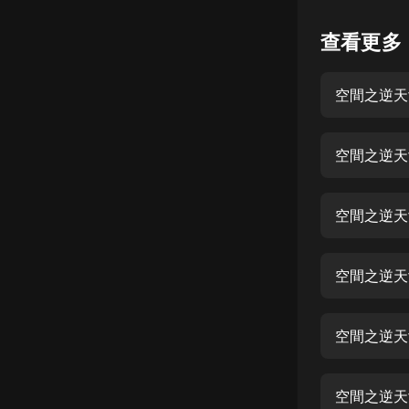
懸疑
查看更多
科幻
空間之逆天女
好書精講
外語
空間之逆天
耽美
認知思維
空間之逆天
人文
音樂
空間之逆天
粵語
空間之逆天
頭條
娛樂
空間之逆天