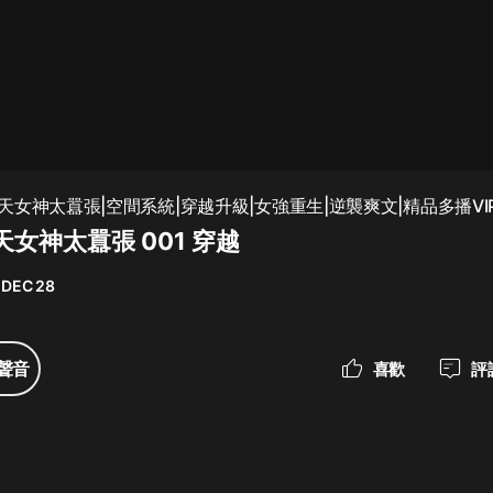
最佳女婿｜都市異能多人有聲劇｜一
種侃侃｜有聲小說
一種侃侃
米小圈上學記:一二三年級 | 暢銷出版
女神太囂張|空間系統|穿越升級|女強重生|逆襲爽文|精品多播VI
物
女神太囂張 001 穿越
米小圈
 DEC 28
破壞者聯盟篇1-4季·猴子警長科學探
案記|寶寶巴士
寶寶巴士
聲音
喜歡
評
大奉打更人丨頭陀淵領銜多人有聲
劇|暢聽全集|王鶴棣、田曦薇主演影
視劇原著|賣報小郎君
頭陀淵講故事
總有這樣的歌只想一個人聽