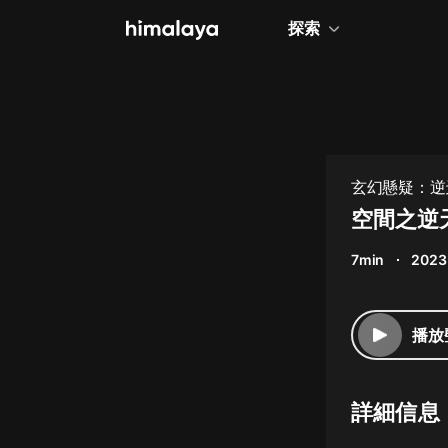
探索
全部
小說
個人成長
玄幻懸疑：逆天
相聲評書
空間之逆天
兒童
7min
2023
歷史
情感治愈
播放
健康養生
商業財經
詳細信息
廣播劇