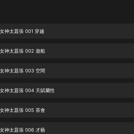
灰姑娘音樂
郭德綱於謙相聲全集
德雲社郭德綱相聲VIP
神太囂張 001 穿越
安全警長啦咘啦哆·假期篇|新篇章加
更|寶寶巴士故事
女神太囂張 002 遊船
寶寶巴士
凡人修仙傳|楊洋主演影視原著|薑廣
濤配音多播版本
女神太囂張 003 空間
光合積木
女神太囂張 004 天賦屬性
摸金天師【第一季】（紫襟演播）
有聲的紫襟
女神太囂張 005 茶會
無敵六皇子|爆笑穿越|無敵流皇子|安
燃領銜有聲小說
安燃
女神太囂張 006 才藝