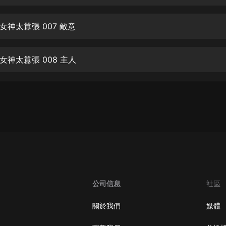
生命科學篇1-2·猴子警長科學探案記|
寶寶巴士科普
寶寶巴士
女神太囂張 007 敵意
【新民間劇場】我的老千江湖｜ 有聲
的紫襟｜ 魔幻千手
女神太囂張 008 主人
有聲的紫襟
《夜色鋼琴曲》
夜色鋼琴曲趙海洋
太荒吞天訣丨熱血玄幻丨紫襟領銜有
聲劇
有聲的紫襟
嫡女貴嫁 | 一刀蘇蘇團隊制作 | 古言
宮鬥重生爽文 多人有聲劇
公司信息
社區
一刀蘇蘇
中國大案紀實 | 每日一驚案！真實案
關於我們
媒體
件恐怖刑偵尚文
大舌頭尚文