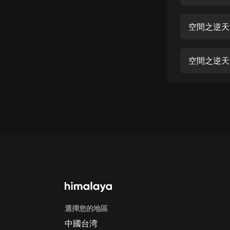
經典名著
人物傳記
空間之逆天
電影
生活
空間之逆天
英語
日語
課程
少兒教育
二次元
教育培訓
IT科技
選擇您的地區
汽車
中國台湾