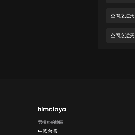
經典名著
人物傳記
空間之逆天
電影
生活
空間之逆天
英語
日語
課程
少兒教育
二次元
教育培訓
IT科技
選擇您的地區
汽車
中國台湾