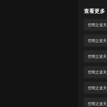
懸疑
查看更多
科幻
空間之逆天女
好書精講
外語
空間之逆天
耽美
認知思維
空間之逆天
人文
音樂
空間之逆天
粵語
空間之逆天
頭條
娛樂
空間之逆天