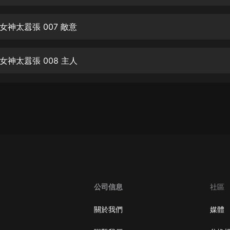
生命科學篇1-2·猴子警長科學探案記|
寶寶巴士科普
寶寶巴士
女神太囂張 007 敵意
【新民間劇場】我的老千江湖｜ 有聲
的紫襟｜ 魔幻千手
女神太囂張 008 主人
有聲的紫襟
《夜色鋼琴曲》
夜色鋼琴曲趙海洋
太荒吞天訣丨熱血玄幻丨紫襟領銜有
聲劇
有聲的紫襟
嫡女貴嫁 | 一刀蘇蘇團隊制作 | 古言
宮鬥重生爽文 多人有聲劇
公司信息
社區
一刀蘇蘇
中國大案紀實 | 每日一驚案！真實案
關於我們
媒體
件恐怖刑偵尚文
大舌頭尚文