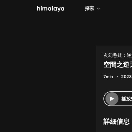
探索
全部
小說
個人成長
玄幻懸疑：逆天
相聲評書
空間之逆天
兒童
7min
2023
歷史
情感治愈
播放
健康養生
商業財經
詳細信息
廣播劇