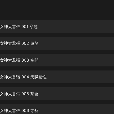
灰姑娘音樂
郭德綱於謙相聲全集
德雲社郭德綱相聲VIP
神太囂張 001 穿越
安全警長啦咘啦哆·假期篇|新篇章加
更|寶寶巴士故事
女神太囂張 002 遊船
寶寶巴士
凡人修仙傳|楊洋主演影視原著|薑廣
濤配音多播版本
女神太囂張 003 空間
光合積木
女神太囂張 004 天賦屬性
摸金天師【第一季】（紫襟演播）
有聲的紫襟
女神太囂張 005 茶會
無敵六皇子|爆笑穿越|無敵流皇子|安
燃領銜有聲小說
安燃
女神太囂張 006 才藝