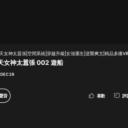
最佳女婿｜都市異能多人有聲劇｜一
種侃侃｜有聲小說
一種侃侃
米小圈上學記:一二三年級 | 暢銷出版
女神太囂張|空間系統|穿越升級|女強重生|逆襲爽文|精品多播VI
物
女神太囂張 002 遊船
米小圈
 DEC 28
破壞者聯盟篇1-4季·猴子警長科學探
案記|寶寶巴士
寶寶巴士
聲音
喜歡
評
大奉打更人丨頭陀淵領銜多人有聲
劇|暢聽全集|王鶴棣、田曦薇主演影
視劇原著|賣報小郎君
頭陀淵講故事
總有這樣的歌只想一個人聽