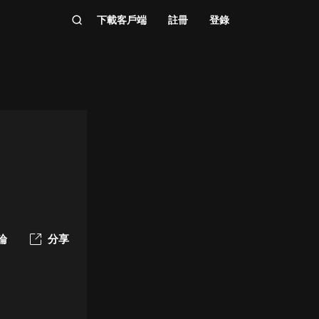
下載客戶端
註冊
登錄
論
分享