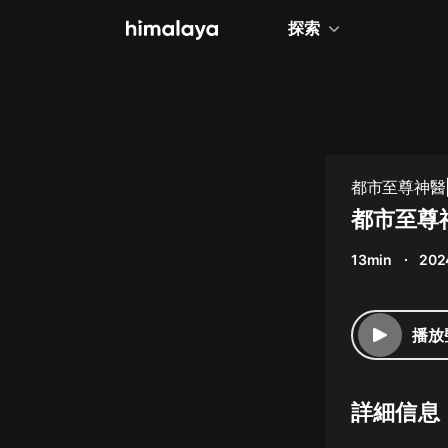
探索
全部
小說
個人成長
都市至尊神醫|
相聲評書
都市至尊
兒童
13min
202
歷史
情感治愈
播放
健康養生
商業財經
詳細信息
廣播劇