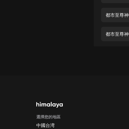
經典名著
人物傳記
都市至尊神
電影
生活
都市至尊神
英語
日語
課程
少兒教育
二次元
教育培訓
IT科技
選擇您的地區
汽車
中國台湾