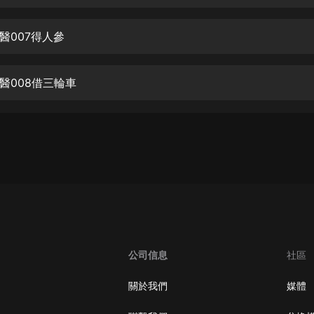
生命科學篇1-2·猴子警長科學探案記|
寶寶巴士科普
寶寶巴士
醫007得人參
【新民間劇場】我的老千江湖｜ 有聲
的紫襟｜ 魔幻千手
醫008借三輪車
有聲的紫襟
《夜色鋼琴曲》
夜色鋼琴曲趙海洋
太荒吞天訣丨熱血玄幻丨紫襟領銜有
聲劇
有聲的紫襟
嫡女貴嫁 | 一刀蘇蘇團隊制作 | 古言
宮鬥重生爽文 多人有聲劇
公司信息
社區
一刀蘇蘇
中國大案紀實 | 每日一驚案！真實案
關於我們
媒體
件恐怖刑偵尚文
大舌頭尚文