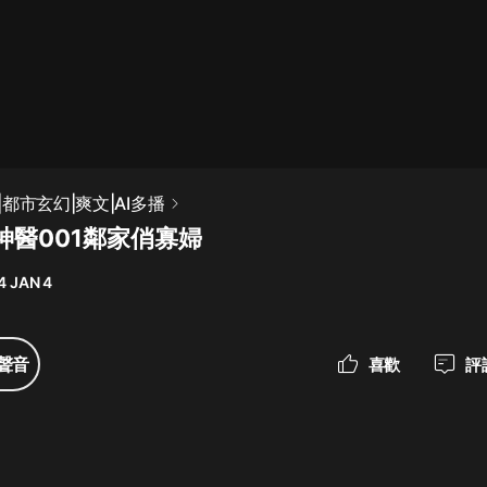
最佳女婿｜都市異能多人有聲劇｜一
種侃侃｜有聲小說
一種侃侃
米小圈上學記:一二三年級 | 暢銷出版
都市玄幻|爽文|AI多播
物
神醫001鄰家俏寡婦
米小圈
4 JAN 4
破壞者聯盟篇1-4季·猴子警長科學探
案記|寶寶巴士
寶寶巴士
聲音
喜歡
評
大奉打更人丨頭陀淵領銜多人有聲
劇|暢聽全集|王鶴棣、田曦薇主演影
視劇原著|賣報小郎君
頭陀淵講故事
總有這樣的歌只想一個人聽