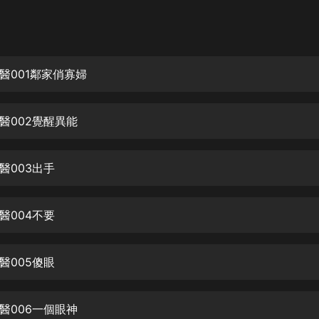
灰姑娘音樂
郭德綱於謙相聲全集
德雲社郭德綱相聲VIP
醫001鄰家俏寡婦
安全警長啦咘啦哆·假期篇|新篇章加
更|寶寶巴士故事
醫002覺醒異能
寶寶巴士
凡人修仙傳|楊洋主演影視原著|薑廣
濤配音多播版本
醫003出手
光合積木
醫004不要
摸金天師【第一季】（紫襟演播）
有聲的紫襟
醫005傻眼
無敵六皇子|爆笑穿越|無敵流皇子|安
燃領銜有聲小說
安燃
醫006一個眼神