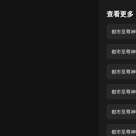
懸疑
查看更多
科幻
都市至尊神
好書精講
外語
都市至尊神
耽美
認知思維
都市至尊神
人文
音樂
都市至尊神
粵語
都市至尊神
頭條
娛樂
都市至尊神