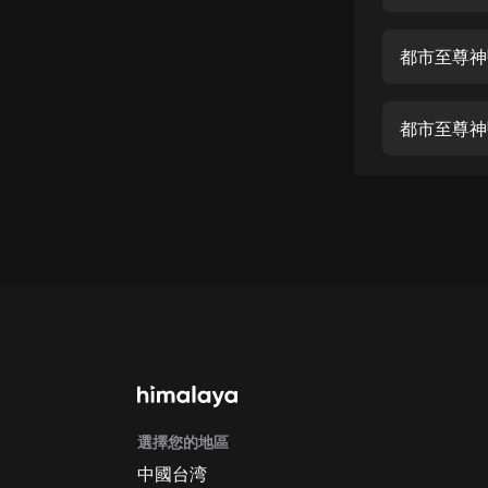
經典名著
人物傳記
都市至尊神
電影
生活
都市至尊神
英語
日語
課程
少兒教育
二次元
教育培訓
IT科技
選擇您的地區
汽車
中國台湾