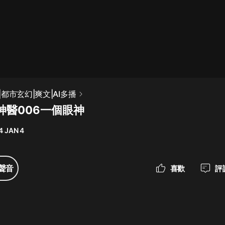
最佳女婿｜都市異能多人有聲劇｜一
種侃侃｜有聲小說
一種侃侃
米小圈上學記:一二三年級 | 暢銷出版
都市玄幻|爽文|AI多播
物
神醫006一個眼神
米小圈
4 JAN 4
破壞者聯盟篇1-4季·猴子警長科學探
案記|寶寶巴士
寶寶巴士
聲音
喜歡
評
大奉打更人丨頭陀淵領銜多人有聲
劇|暢聽全集|王鶴棣、田曦薇主演影
視劇原著|賣報小郎君
頭陀淵講故事
總有這樣的歌只想一個人聽