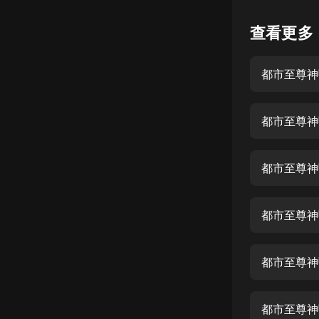
懸疑
查看更多
科幻
都市至尊神
好書精講
外語
都市至尊神
耽美
認知思維
都市至尊神
人文
音樂
都市至尊神
粵語
都市至尊神
頭條
娛樂
都市至尊神