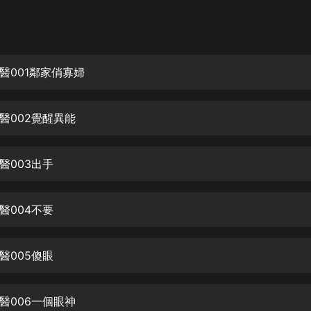
灰姑娘音樂
郭德綱於謙相聲全集
德雲社郭德綱相聲VIP
醫001鄰家俏寡婦
安全警長啦咘啦哆·假期篇|新篇章加
更|寶寶巴士故事
醫002覺醒異能
寶寶巴士
凡人修仙傳|楊洋主演影視原著|薑廣
濤配音多播版本
醫003出手
光合積木
醫004不要
摸金天師【第一季】（紫襟演播）
有聲的紫襟
醫005傻眼
無敵六皇子|爆笑穿越|無敵流皇子|安
燃領銜有聲小說
安燃
醫006一個眼神