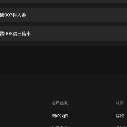
生命科學篇1-2·猴子警長科學探案記|
寶寶巴士科普
寶寶巴士
醫007得人參
【新民間劇場】我的老千江湖｜ 有聲
的紫襟｜ 魔幻千手
醫008借三輪車
有聲的紫襟
《夜色鋼琴曲》
夜色鋼琴曲趙海洋
太荒吞天訣丨熱血玄幻丨紫襟領銜有
聲劇
有聲的紫襟
嫡女貴嫁 | 一刀蘇蘇團隊制作 | 古言
宮鬥重生爽文 多人有聲劇
公司信息
社區
一刀蘇蘇
中國大案紀實 | 每日一驚案！真實案
關於我們
媒體
件恐怖刑偵尚文
大舌頭尚文