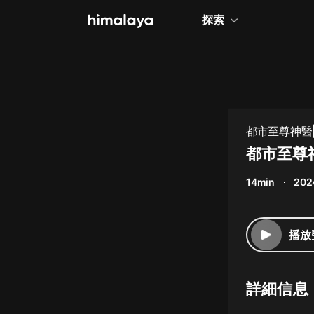
探索
全部
小說
個人成長
都市至尊神醫|
相聲評書
都市至尊
兒童
14min
202
歷史
情感治愈
播放
健康養生
商業財經
詳細信息
廣播劇