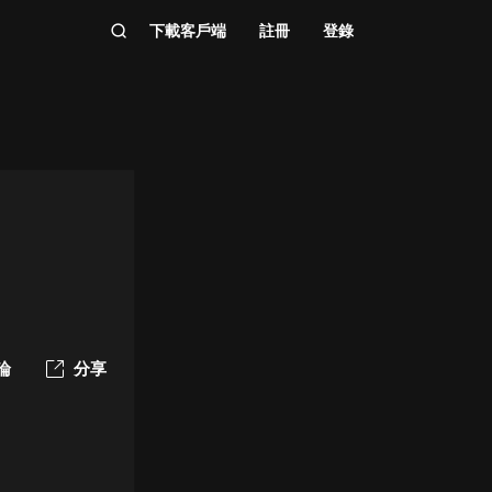
下載客戶端
註冊
登錄
論
分享