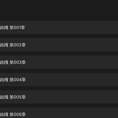
灰姑娘音樂
郭德綱於謙相聲全集
德雲社郭德綱相聲VIP
凶殘 第001章
安全警長啦咘啦哆·假期篇|新篇章加
更|寶寶巴士故事
凶殘 第002章
寶寶巴士
凡人修仙傳|楊洋主演影視原著|薑廣
濤配音多播版本
凶殘 第003章
光合積木
凶殘 第004章
摸金天師【第一季】（紫襟演播）
有聲的紫襟
凶殘 第005章
無敵六皇子|爆笑穿越|無敵流皇子|安
燃領銜有聲小說
安燃
凶殘 第006章