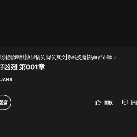
最佳女婿｜都市異能多人有聲劇｜一
種侃侃｜有聲小說
一種侃侃
米小圈上學記:一二三年級 | 暢銷出版
殘|輕鬆幽默|詼諧搞笑|爆笑爽文|系統捉鬼|熱血都市聽
物
凶殘 第001章
米小圈
 JAN 8
破壞者聯盟篇1-4季·猴子警長科學探
案記|寶寶巴士
寶寶巴士
聲音
喜歡
評
大奉打更人丨頭陀淵領銜多人有聲
劇|暢聽全集|王鶴棣、田曦薇主演影
視劇原著|賣報小郎君
頭陀淵講故事
總有這樣的歌只想一個人聽