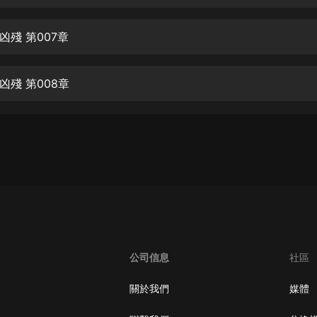
生命科學篇1-2·猴子警長科學探案記|
寶寶巴士科普
寶寶巴士
凶殘 第007章
【新民間劇場】我的老千江湖｜ 有聲
的紫襟｜ 魔幻千手
凶殘 第008章
有聲的紫襟
《夜色鋼琴曲》
夜色鋼琴曲趙海洋
太荒吞天訣丨熱血玄幻丨紫襟領銜有
聲劇
有聲的紫襟
嫡女貴嫁 | 一刀蘇蘇團隊制作 | 古言
宮鬥重生爽文 多人有聲劇
公司信息
社區
一刀蘇蘇
中國大案紀實 | 每日一驚案！真實案
關於我們
媒體
件恐怖刑偵尚文
大舌頭尚文