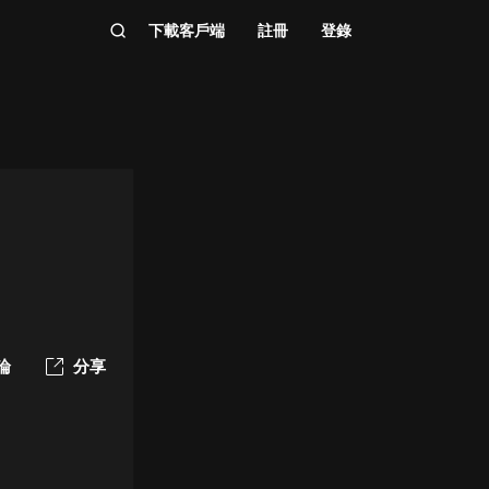
下載客戶端
註冊
登錄
論
分享