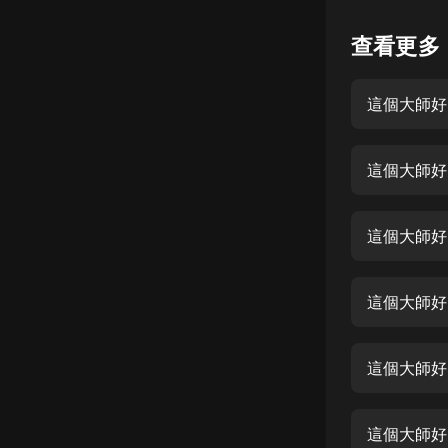
懸疑
查看更多
科幻
這個大師好
好書精講
外語
這個大師好
耽美
認知思維
這個大師好
人文
音樂
這個大師好
粵語
這個大師好
頭條
娛樂
這個大師好