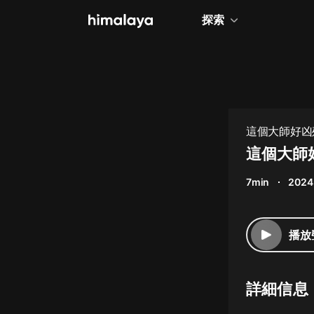
探索
全部
小說
個人成長
這個大師好凶
相聲評書
這個大師好
兒童
7min
2024
歷史
情感治愈
播放
健康養生
商業財經
詳細信息
廣播劇