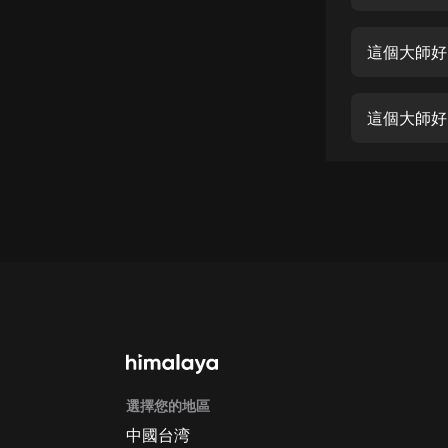
經典名著
人物傳記
這個大師好
電影
生活
這個大師好
英語
日語
課程
少兒教育
二次元
教育培訓
IT科技
選擇您的地區
汽車
中國台湾