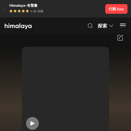
Himalaya-有聲書
打開 App
4.8k 安裝
探索