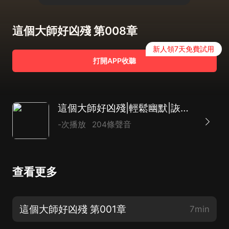
這個大師好凶殘 第008章
新人領7天免費試用
打開APP收聽
這個大師好凶殘|輕鬆幽默|詼諧搞笑|爆笑爽文|系統捉鬼|熱血都市聽
-次播放
204條聲音
查看更多
這個大師好凶殘 第001章
7min