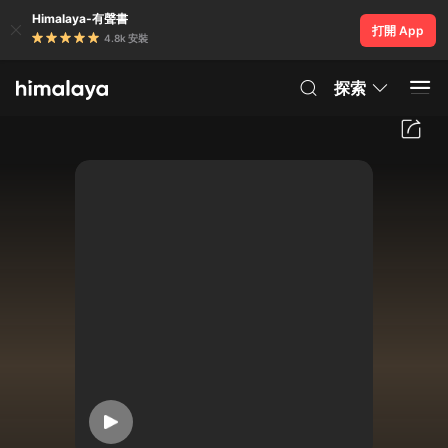
Himalaya-有聲書
打開 App
4.8k 安裝
探索