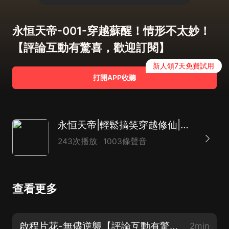
永恒天帝-001-穿越蘇醒！情形不太妙！
【評論互動有驚喜，歡迎訂閱】
新人領7天免費試用
打開APP收聽
永恒天帝|輕鬆搞笑穿越修仙|天才穿越逆襲開始|鬥羅大陸凡人修仙傳姊妹篇|熱血玄幻
243次播放
1003條聲音
查看更多
啟程片花-無儘逆襲【評論互動有驚喜，歡迎訂閱】
2min