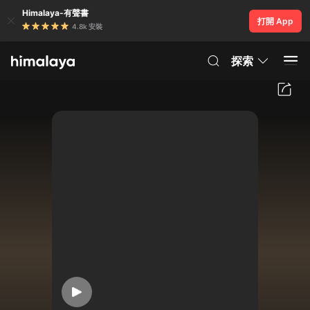
Himalaya-有聲書
打開 App
4.8k 安裝
探索