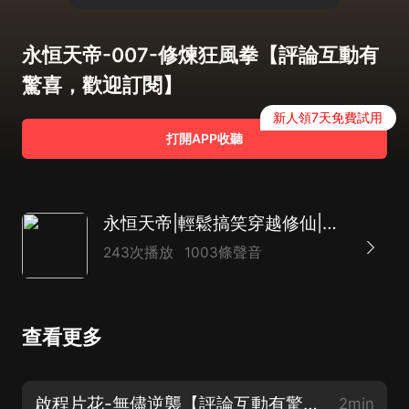
永恒天帝-007-修煉狂風拳【評論互動有
驚喜，歡迎訂閱】
新人領7天免費試用
打開APP收聽
永恒天帝|輕鬆搞笑穿越修仙|天才穿越逆襲開始|鬥羅大陸凡人修仙傳姊妹篇|熱血玄幻
243次播放
1003條聲音
查看更多
啟程片花-無儘逆襲【評論互動有驚喜，歡迎訂閱】
2min