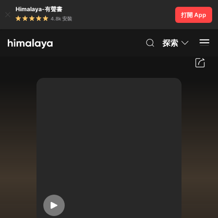
Himalaya-有聲書
打開 App
4.8k 安裝
探索