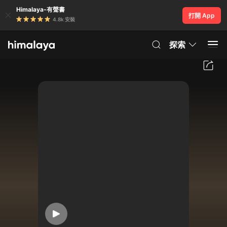
Himalaya-有聲書
打開 App
4.8k 安裝
探索