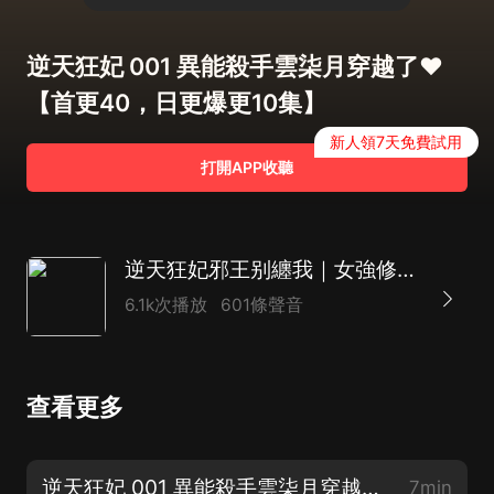
逆天狂妃 001 異能殺手雲柒月穿越了❤️
【首更40，日更爆更10集】
新人領7天免費試用
打開APP收聽
逆天狂妃邪王别纏我｜女強修仙｜廢柴逆襲｜古言穿越爽文｜搞笑甜寵
6.1k次播放
601條聲音
查看更多
逆天狂妃 001 異能殺手雲柒月穿越了❤️【首更40，日更爆更10集】
7min