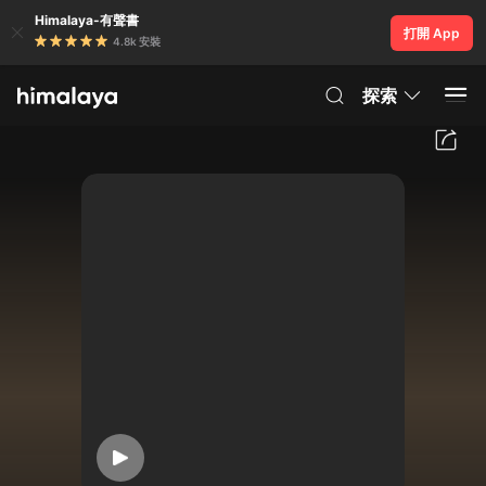
Himalaya-有聲書
打開 App
4.8k 安裝
探索