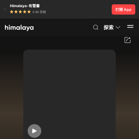
Himalaya-有聲書
打開 App
4.8k 安裝
探索