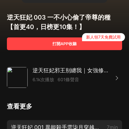
逆天狂妃 003 一不小心偷了帝尊的種
【首更40，日榜更10集！】
新人領7天免費試用
打開APP收聽
逆天狂妃邪王别纏我｜女強修仙｜廢柴逆襲｜古言穿越爽文｜搞笑甜寵
6.1k次播放
601條聲音
查看更多
逆天狂妃 001 異能殺手雲柒月穿越了❤️【首更40，日更爆更10集】
7min