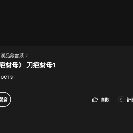
最佳女婿｜都市異能多人有聲劇｜一
種侃侃｜有聲小說
一種侃侃
米小圈上學記:一二三年級 | 暢銷出版
石溪品藏書系
物
刀疤豺母》 刀疤豺母1
米小圈
 OCT 31
破壞者聯盟篇1-4季·猴子警長科學探
案記|寶寶巴士
寶寶巴士
聲音
喜歡
評
大奉打更人丨頭陀淵領銜多人有聲
劇|暢聽全集|王鶴棣、田曦薇主演影
視劇原著|賣報小郎君
頭陀淵講故事
總有這樣的歌只想一個人聽