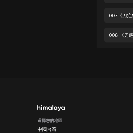
經典名著
人物傳記
007《刀
電影
生活
008 《刀
英語
日語
課程
少兒教育
二次元
教育培訓
IT科技
選擇您的地區
汽車
中國台湾