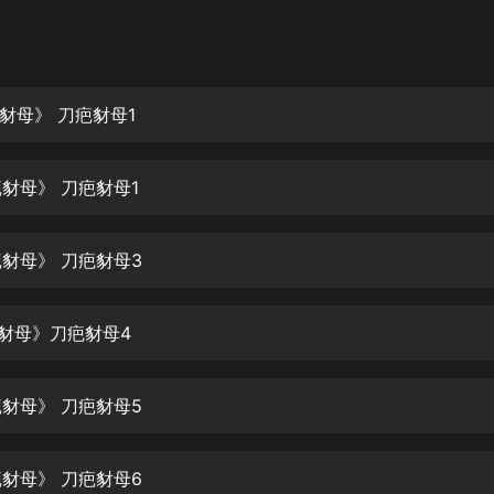
灰姑娘音樂
郭德綱於謙相聲全集
德雲社郭德綱相聲VIP
疤豺母》 刀疤豺母1
安全警長啦咘啦哆·假期篇|新篇章加
更|寶寶巴士故事
疤豺母》 刀疤豺母1
寶寶巴士
凡人修仙傳|楊洋主演影視原著|薑廣
濤配音多播版本
疤豺母》 刀疤豺母3
光合積木
疤豺母》刀疤豺母4
摸金天師【第一季】（紫襟演播）
有聲的紫襟
疤豺母》 刀疤豺母5
無敵六皇子|爆笑穿越|無敵流皇子|安
燃領銜有聲小說
安燃
疤豺母》 刀疤豺母6