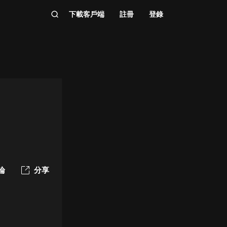
下載客戶端
註冊
登錄
論
分享