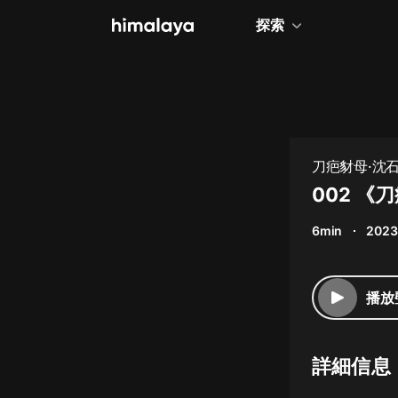
探索
全部
小說
個人成長
刀疤豺母·沈
相聲評書
002 《
兒童
6min
2023
歷史
情感治愈
播放
健康養生
商業財經
詳細信息
廣播劇