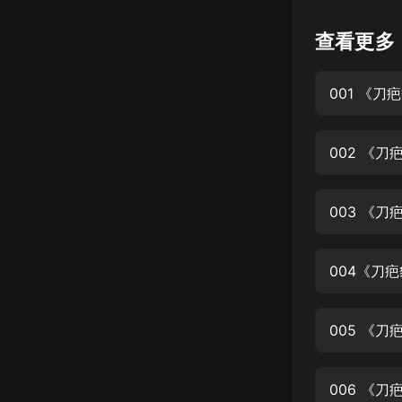
懸疑
查看更多
科幻
001 《刀
好書精講
外語
002 《刀
耽美
認知思維
003 《刀
人文
音樂
004《刀
粵語
005 《刀
頭條
娛樂
006 《刀