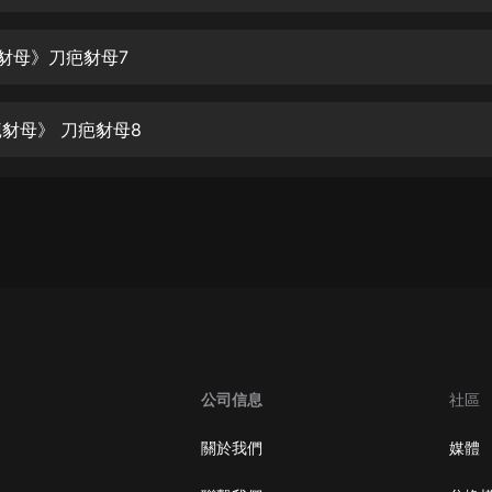
生命科學篇1-2·猴子警長科學探案記|
寶寶巴士科普
寶寶巴士
疤豺母》刀疤豺母7
【新民間劇場】我的老千江湖｜ 有聲
的紫襟｜ 魔幻千手
疤豺母》 刀疤豺母8
有聲的紫襟
《夜色鋼琴曲》
夜色鋼琴曲趙海洋
太荒吞天訣丨熱血玄幻丨紫襟領銜有
聲劇
有聲的紫襟
嫡女貴嫁 | 一刀蘇蘇團隊制作 | 古言
宮鬥重生爽文 多人有聲劇
公司信息
社區
一刀蘇蘇
中國大案紀實 | 每日一驚案！真實案
關於我們
媒體
件恐怖刑偵尚文
大舌頭尚文