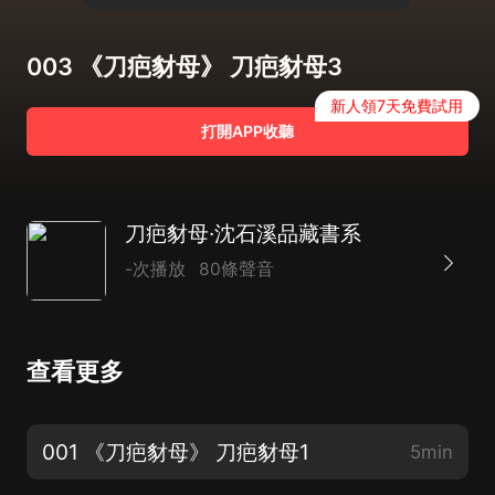
003 《刀疤豺母》 刀疤豺母3
新人領7天免費試用
打開APP收聽
刀疤豺母·沈石溪品藏書系
-次播放
80條聲音
查看更多
001 《刀疤豺母》 刀疤豺母1
5min