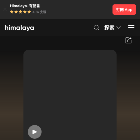
Himalaya-有聲書
打開 App
4.8k 安裝
探索