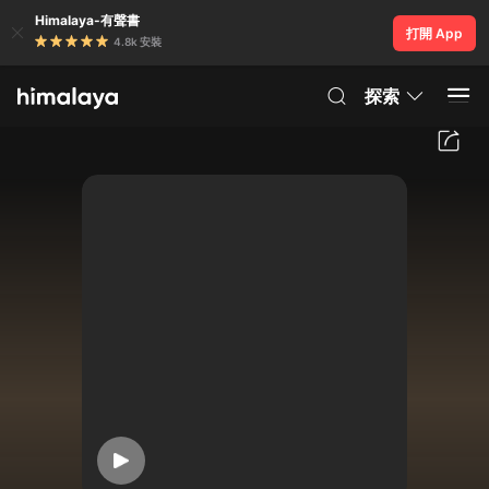
Himalaya-有聲書
打開 App
4.8k 安裝
探索