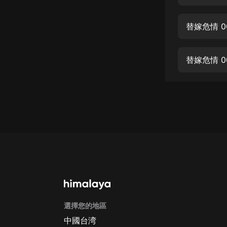
經典名著
人物傳記
替嫁危情 0
電影
生活
替嫁危情 0
英語
日語
課程
少兒教育
二次元
教育培訓
IT科技
選擇您的地區
汽車
中國台湾