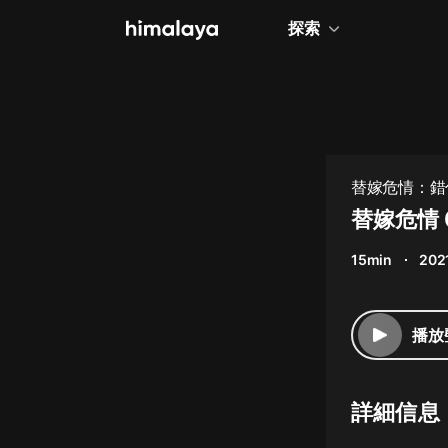
探索
全部
小說
個人成長
替嫁危情：錯
相聲評書
替嫁危情 
兒童
15min
202
歷史
情感治愈
播放
健康養生
商業財經
詳細信息
廣播劇