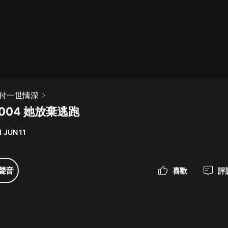
最佳女婿｜都市異能多人有聲劇｜一
種侃侃｜有聲小說
一種侃侃
米小圈上學記:一二三年級 | 暢銷出版
付一世情深
物
004 她放棄逃跑
米小圈
1 JUN 11
破壞者聯盟篇1-4季·猴子警長科學探
案記|寶寶巴士
寶寶巴士
聲音
喜歡
評
大奉打更人丨頭陀淵領銜多人有聲
劇|暢聽全集|王鶴棣、田曦薇主演影
視劇原著|賣報小郎君
頭陀淵講故事
總有這樣的歌只想一個人聽