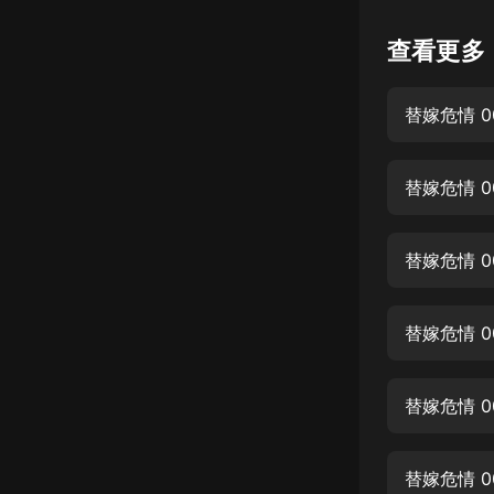
懸疑
查看更多
科幻
替嫁危情 0
好書精講
外語
替嫁危情 0
耽美
認知思維
替嫁危情 0
人文
音樂
替嫁危情 0
粵語
替嫁危情 0
頭條
娛樂
替嫁危情 0