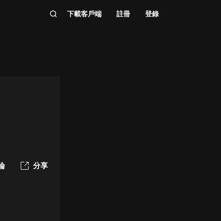
下載客戶端
註冊
登錄
論
分享