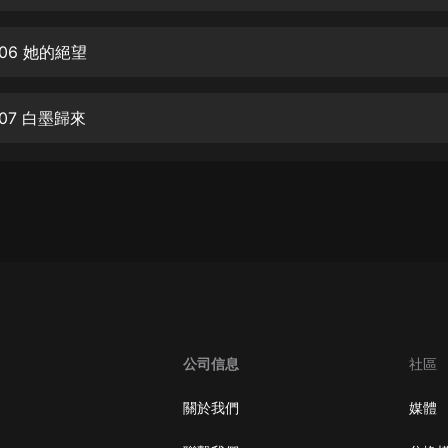
生命科學篇1-2·猴子警長科學探案記|
寶寶巴士科普
寶寶巴士
06 她的絕望
【新民間劇場】我的老千江湖｜ 有聲
的紫襟｜ 魔幻千手
07 白墨歸來
有聲的紫襟
《夜色鋼琴曲》
夜色鋼琴曲趙海洋
太荒吞天訣丨熱血玄幻丨紫襟領銜有
聲劇
有聲的紫襟
嫡女貴嫁 | 一刀蘇蘇團隊制作 | 古言
宮鬥重生爽文 多人有聲劇
公司信息
社區
一刀蘇蘇
中國大案紀實 | 每日一驚案！真實案
關於我們
媒體
件恐怖刑偵尚文
大舌頭尚文