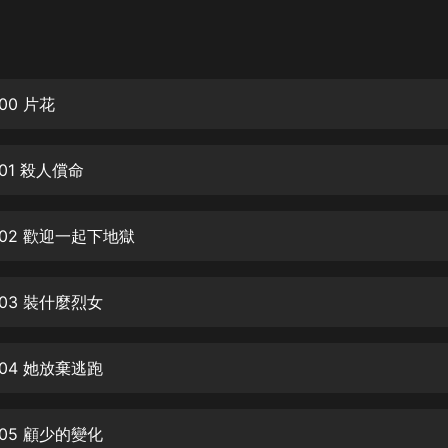
灰姑娘音樂
郭德綱於謙相聲全集
德雲社郭德綱相聲VIP
00 片花
安全警長啦咘啦哆·假期篇|新篇章加
更|寶寶巴士故事
01 殺人償命
寶寶巴士
凡人修仙傳|楊洋主演影視原著|薑廣
濤配音多播版本
02 歡迎一起下地獄
光合積木
03 裝什麼烈女
摸金天師【第一季】（紫襟演播）
有聲的紫襟
04 她放棄逃跑
無敵六皇子|爆笑穿越|無敵流皇子|安
燃領銜有聲小說
安燃
05 顧少的變化