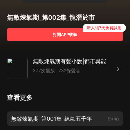
無敵煉氣期_第002集_龍潛於市
新人領7天免費試用
打開APP收聽
無敵煉氣期有聲小說|都市異能
377次播放
732條聲音
查看更多
無敵煉氣期_第001集_練氣五千年
9min