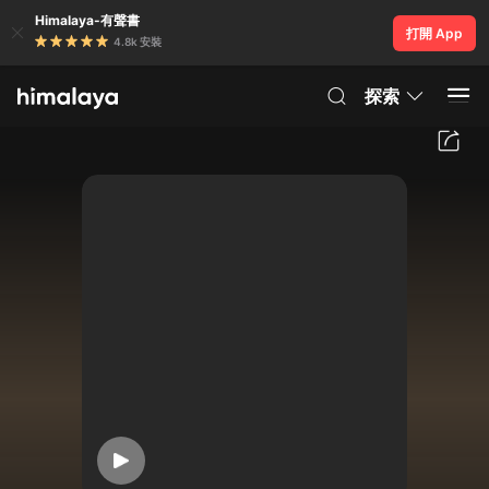
Himalaya-有聲書
打開 App
4.8k 安裝
探索