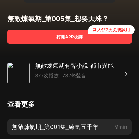
無敵煉氣期_第005集_想要天珠？
新人領7天免費試用
打開APP收聽
無敵煉氣期有聲小說|都市異能
377次播放
732條聲音
查看更多
無敵煉氣期_第001集_練氣五千年
9min