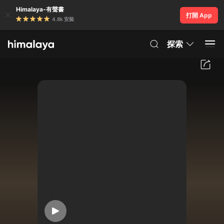
Himalaya-有聲書
打開 App
4.8k 安裝
探索