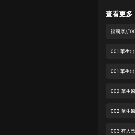
懸疑
查看更多
科幻
福爾摩斯00
好書精講
外語
001 華生
耽美
認知思維
001 華生
人文
音樂
002 華生
粵語
002 華生
頭條
娛樂
003 有人