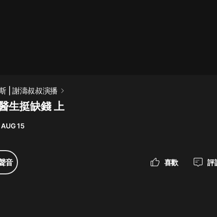
最佳女婿｜都市異能多人有聲劇｜一
種侃侃｜有聲小說
一種侃侃
米小圈上學記:一二三年級 | 暢銷出版
 | 謝濤叔叔演播
物
生醫生挺缺錢 上
米小圈
 AUG 15
破壞者聯盟篇1-4季·猴子警長科學探
案記|寶寶巴士
寶寶巴士
聲音
喜歡
評
大奉打更人丨頭陀淵領銜多人有聲
劇|暢聽全集|王鶴棣、田曦薇主演影
視劇原著|賣報小郎君
頭陀淵講故事
總有這樣的歌只想一個人聽