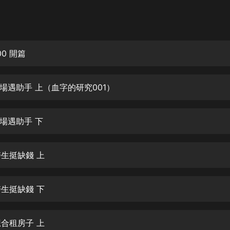
灰姑娘音樂
郭德綱於謙相聲全集
德雲社郭德綱相聲VIP
0 開篇
安全警長啦咘啦哆·假期篇|新篇章加
更|寶寶巴士故事
出場遇助手 上（血字的研究001）
寶寶巴士
凡人修仙傳|楊洋主演影視原著|薑廣
濤配音多播版本
出場遇助手 下
光合積木
醫生挺缺錢 上
摸金天師【第一季】（紫襟演播）
有聲的紫襟
醫生挺缺錢 下
無敵六皇子|爆笑穿越|無敵流皇子|安
燃領銜有聲小說
安燃
想合租房子 上