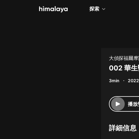
探索
全部
小說
個人成長
大偵探福爾摩斯
相聲評書
002 華
兒童
3min
2022
歷史
情感治愈
播放
健康養生
商業財經
詳細信息
廣播劇