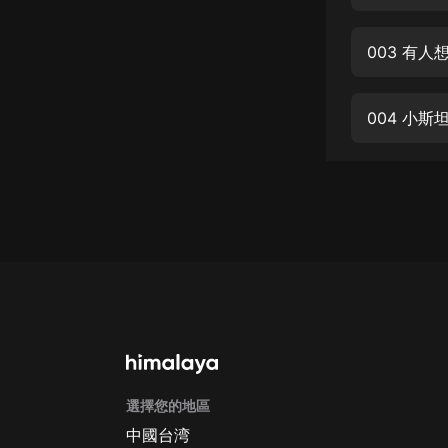
經典名著
人物傳記
003 有人
電影
生活
004 小斯
英語
日語
課程
少兒教育
二次元
教育培訓
IT科技
選擇您的地區
汽車
中國台湾