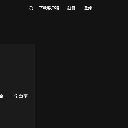
下載客戶端
註冊
登錄
論
分享