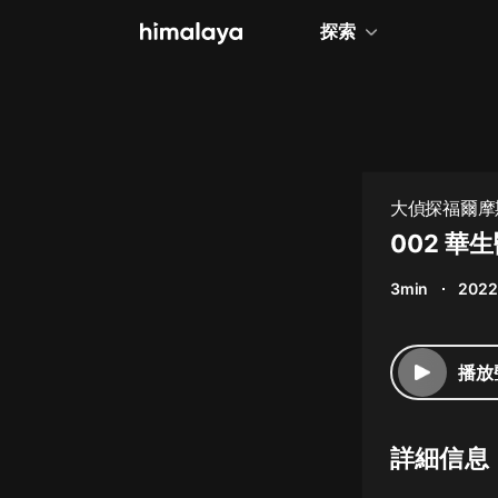
探索
全部
小說
個人成長
大偵探福爾摩斯
相聲評書
002 華
兒童
3min
2022
歷史
情感治愈
播放
健康養生
商業財經
詳細信息
廣播劇