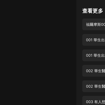
懸疑
查看更多
科幻
福爾摩斯00
好書精講
外語
001 華生
耽美
認知思維
001 華生
人文
音樂
002 華生
粵語
002 華生
頭條
娛樂
003 有人