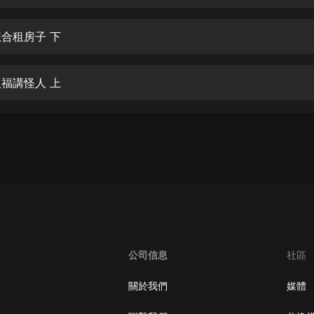
生命科學篇1-2·猴子警長科學探案記|
寶寶巴士科普
寶寶巴士
想合租房子 下
【新民間劇場】我的老千江湖｜ 有聲
的紫襟｜ 魔幻千手
坦福講怪人 上
有聲的紫襟
《夜色鋼琴曲》
夜色鋼琴曲趙海洋
太荒吞天訣丨熱血玄幻丨紫襟領銜有
聲劇
有聲的紫襟
嫡女貴嫁 | 一刀蘇蘇團隊制作 | 古言
宮鬥重生爽文 多人有聲劇
公司信息
社區
一刀蘇蘇
中國大案紀實 | 每日一驚案！真實案
關於我們
媒體
件恐怖刑偵尚文
大舌頭尚文