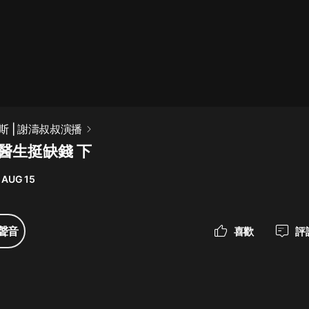
最佳女婿｜都市異能多人有聲劇｜一
種侃侃｜有聲小說
一種侃侃
米小圈上學記:一二三年級 | 暢銷出版
 | 謝濤叔叔演播
物
生醫生挺缺錢 下
米小圈
 AUG 15
破壞者聯盟篇1-4季·猴子警長科學探
案記|寶寶巴士
寶寶巴士
聲音
喜歡
評
大奉打更人丨頭陀淵領銜多人有聲
劇|暢聽全集|王鶴棣、田曦薇主演影
視劇原著|賣報小郎君
頭陀淵講故事
總有這樣的歌只想一個人聽