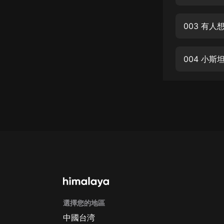
經典名著
人物傳記
003 有人
電影
生活
004 小斯
英語
日語
課程
少兒教育
二次元
教育培訓
IT科技
選擇您的地區
汽車
中國台湾