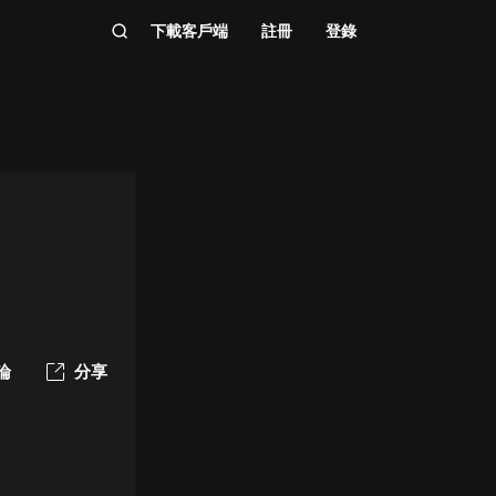
下載客戶端
註冊
登錄
論
分享