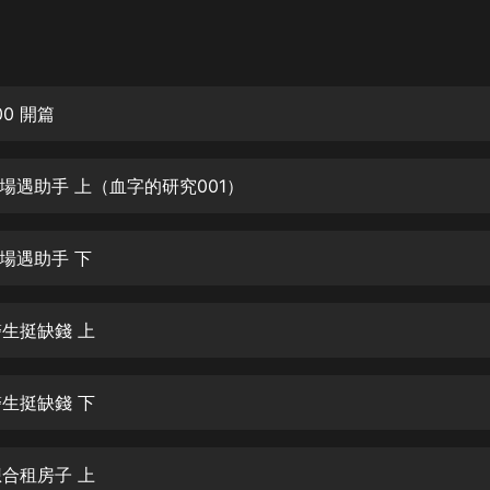
灰姑娘音樂
郭德綱於謙相聲全集
德雲社郭德綱相聲VIP
0 開篇
安全警長啦咘啦哆·假期篇|新篇章加
更|寶寶巴士故事
出場遇助手 上（血字的研究001）
寶寶巴士
凡人修仙傳|楊洋主演影視原著|薑廣
濤配音多播版本
出場遇助手 下
光合積木
醫生挺缺錢 上
摸金天師【第一季】（紫襟演播）
有聲的紫襟
醫生挺缺錢 下
無敵六皇子|爆笑穿越|無敵流皇子|安
燃領銜有聲小說
安燃
想合租房子 上