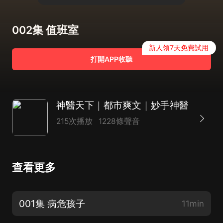
002集 值班室
新人領7天免費試用
打開APP收聽
神醫天下｜都市爽文｜妙手神醫
215次播放
1228條聲音
查看更多
001集 病危孩子
11min