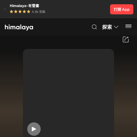
Himalaya-有聲書
打開 App
4.8k 安裝
探索