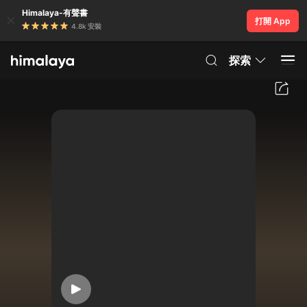
Himalaya-有聲書
打開 App
4.8k 安裝
探索