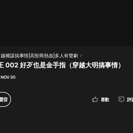
最佳女婿｜都市異能多人有聲劇｜一
種侃侃｜有聲小說
一種侃侃
米小圈上學記:一二三年級 | 暢銷出版
穿越權謀搞事情|高智商熱血|多人有聲劇
物
王 002 好歹也是金手指（穿越大明搞事情）
米小圈
 NOV 30
破壞者聯盟篇1-4季·猴子警長科學探
案記|寶寶巴士
寶寶巴士
聲音
喜歡
評
大奉打更人丨頭陀淵領銜多人有聲
劇|暢聽全集|王鶴棣、田曦薇主演影
視劇原著|賣報小郎君
頭陀淵講故事
總有這樣的歌只想一個人聽