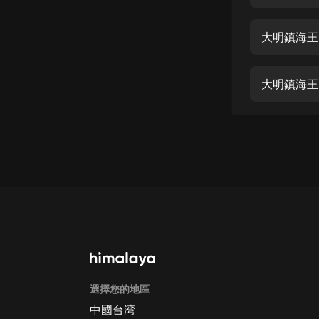
經典名著
人物傳記
大明鎮海王 
電影
生活
大明鎮海王 
英語
日語
課程
少兒教育
二次元
教育培訓
IT科技
選擇您的地區
汽車
中國台湾