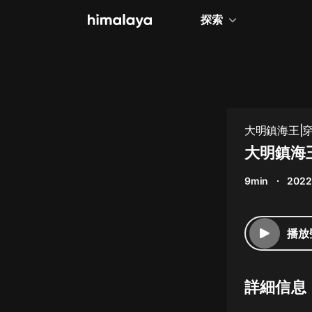
探索
全部
小說
個人成長
大明鎮海王|
相聲評書
大明鎮海
兒童
9min
2022
歷史
情感治愈
播放
健康養生
商業財經
詳細信息
廣播劇