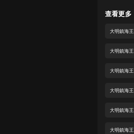
懸疑
查看更多
科幻
大明鎮海王
好書精講
外語
大明鎮海王
耽美
認知思維
大明鎮海王
人文
音樂
大明鎮海王
粵語
大明鎮海王 
頭條
娛樂
大明鎮海王