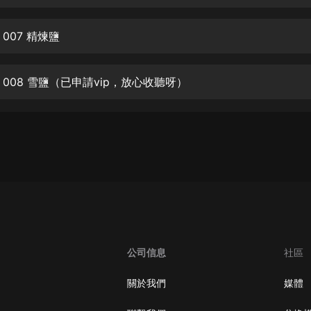
生命科學篇1-2·猴子警長科學探案記|
寶寶巴士科普
寶寶巴士
007 精煉鹽
【新民間劇場】我的老千江湖｜ 有聲
的紫襟｜ 魔幻千手
008 雪鹽（已申請vip，放心收聽呀）
有聲的紫襟
《夜色鋼琴曲》
夜色鋼琴曲趙海洋
太荒吞天訣丨熱血玄幻丨紫襟領銜有
聲劇
有聲的紫襟
嫡女貴嫁 | 一刀蘇蘇團隊制作 | 古言
宮鬥重生爽文 多人有聲劇
公司信息
社區
一刀蘇蘇
中國大案紀實 | 每日一驚案！真實案
關於我們
媒體
件恐怖刑偵尚文
大舌頭尚文