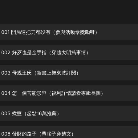
灰姑娘音樂
郭德綱於謙相聲全集
德雲社郭德綱相聲VIP
 001 開局連把刀都没有（參與活動拿獎勵呀）
安全警長啦咘啦哆·假期篇|新篇章加
更|寶寶巴士故事
 002 好歹也是金手指（穿越大明搞事情）
寶寶巴士
凡人修仙傳|楊洋主演影視原著|薑廣
濤配音多播版本
 003 母親王氏（新書上架來波訂閱）
光合積木
 004 怎一個苦能形容（福利詳情請看專輯長圖）
摸金天師【第一季】（紫襟演播）
有聲的紫襟
005 煮鹽（起點16萬推薦）
無敵六皇子|爆笑穿越|無敵流皇子|安
燃領銜有聲小說
安燃
 006 發財的路子（帶腦子穿越文）