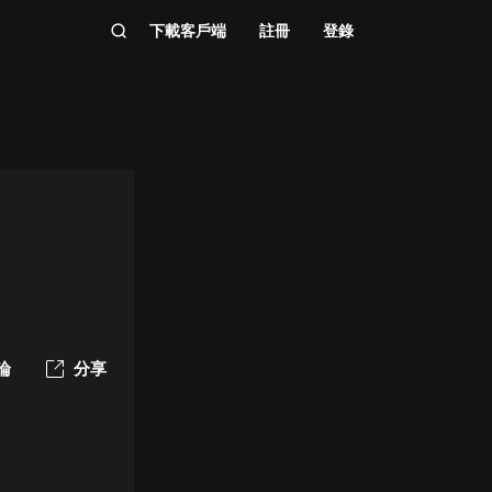
下載客戶端
註冊
登錄
論
分享