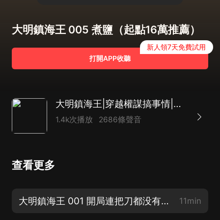
大明鎮海王 005 煮鹽（起點16萬推薦）
新人領7天免費試用
打開APP收聽
大明鎮海王|穿越權謀搞事情|高智商熱血|多人有聲劇
1.4k次播放
2686條聲音
查看更多
大明鎮海王 001 開局連把刀都没有（參與活動拿獎勵呀）
11min