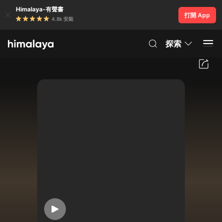
Himalaya-有聲書
打開 App
4.8k 安裝
探索