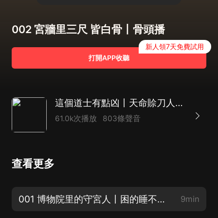
002 宮牆里三尺 皆白骨丨骨頭播
新人領7天免費試用
打開APP收聽
這個道士有點凶丨天命賒刀人作者丨都市捉鬼爽文
61.0k次播放
803條聲音
查看更多
001 博物院里的守宮人丨困的睡不著著
9min