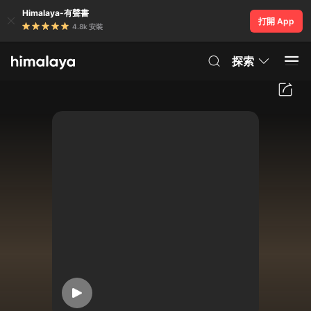
Himalaya-有聲書
打開 App
4.8k 安裝
探索