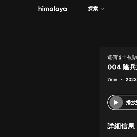
探索
全部
小說
個人成長
這個道士有點
相聲評書
004 陰
兒童
7min
2023
歷史
情感治愈
播放
健康養生
商業財經
詳細信息
廣播劇