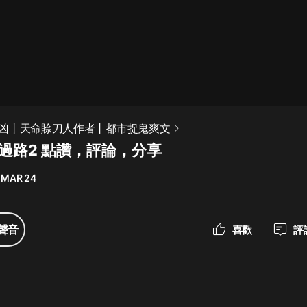
最佳女婿｜都市異能多人有聲劇｜一
種侃侃｜有聲小說
一種侃侃
米小圈上學記:一二三年級 | 暢銷出版
凶丨天命賒刀人作者丨都市捉鬼爽文
物
兵過路2 點讚，評論，分享
米小圈
 MAR 24
破壞者聯盟篇1-4季·猴子警長科學探
案記|寶寶巴士
寶寶巴士
聲音
喜歡
評
大奉打更人丨頭陀淵領銜多人有聲
劇|暢聽全集|王鶴棣、田曦薇主演影
視劇原著|賣報小郎君
頭陀淵講故事
總有這樣的歌只想一個人聽