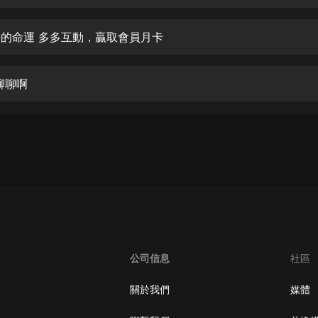
生命科學篇1-2·猴子警長科學探案記|
寶寶巴士科普
寶寶巴士
悲傷的命運 多多互動，贏取會員月卡
【新民間劇場】我的老千江湖｜ 有聲
的紫襟｜ 魔幻千手
 聊聊啊
有聲的紫襟
《夜色鋼琴曲》
夜色鋼琴曲趙海洋
太荒吞天訣丨熱血玄幻丨紫襟領銜有
聲劇
有聲的紫襟
嫡女貴嫁 | 一刀蘇蘇團隊制作 | 古言
宮鬥重生爽文 多人有聲劇
公司信息
社區
一刀蘇蘇
中國大案紀實 | 每日一驚案！真實案
關於我們
媒體
件恐怖刑偵尚文
大舌頭尚文