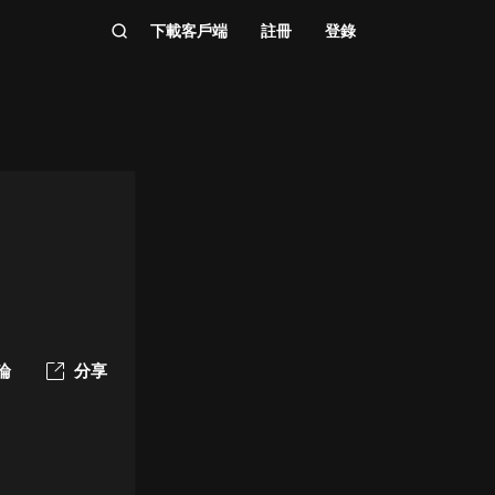
下載客戶端
註冊
登錄
論
分享