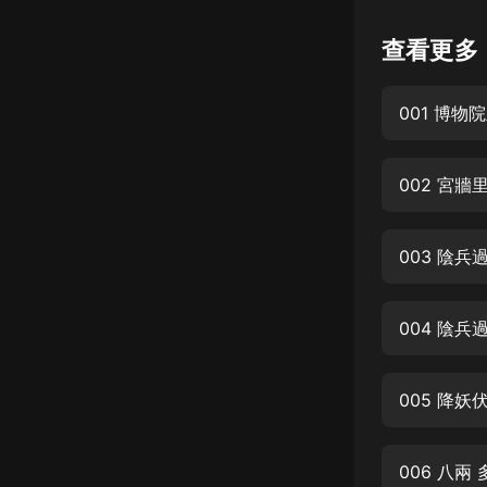
懸疑
查看更多
科幻
001 博
好書精講
外語
002 宮
耽美
認知思維
003 陰
人文
音樂
004 陰兵
粵語
005 降
頭條
娛樂
006 八