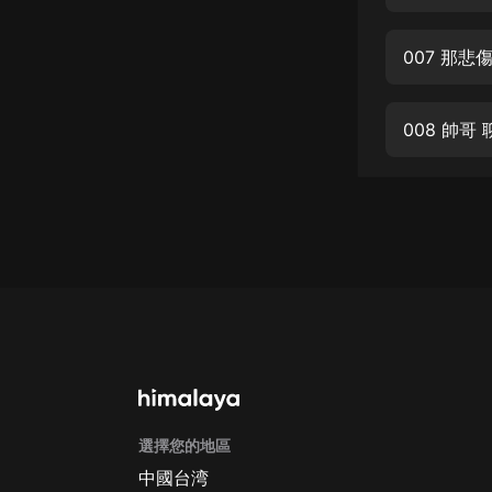
經典名著
人物傳記
007 那
電影
生活
008 帥哥
英語
日語
課程
少兒教育
二次元
教育培訓
IT科技
選擇您的地區
汽車
中國台湾