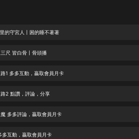
灰姑娘音樂
郭德綱於謙相聲全集
德雲社郭德綱相聲VIP
物院里的守宮人丨困的睡不著著
安全警長啦咘啦哆·假期篇|新篇章加
更|寶寶巴士故事
牆里三尺 皆白骨丨骨頭播
寶寶巴士
凡人修仙傳|楊洋主演影視原著|薑廣
濤配音多播版本
兵過路1 多多互動，贏取會員月卡
光合積木
過路2 點讚，評論，分享
摸金天師【第一季】（紫襟演播）
有聲的紫襟
妖伏魔 多多評論，贏取會員月卡
無敵六皇子|爆笑穿越|無敵流皇子|安
燃領銜有聲小說
安燃
兩 多多互動，贏取會員月卡