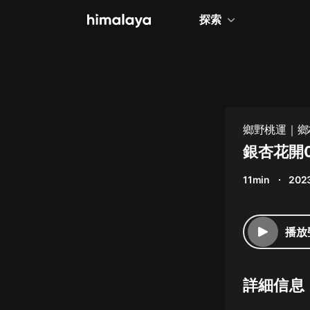
探索
全部
小說
個人成長
鄉野桃運｜鄉
相聲評書
銀杏花開0
兒童
11min
202
歷史
情感治愈
播放
健康養生
商業財經
詳細信息
廣播劇