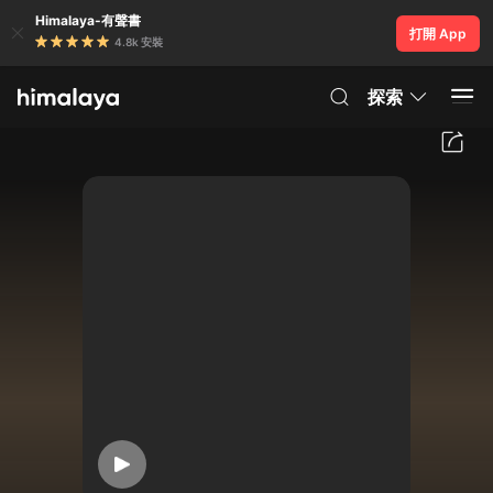
Himalaya-有聲書
打開 App
4.8k 安裝
探索