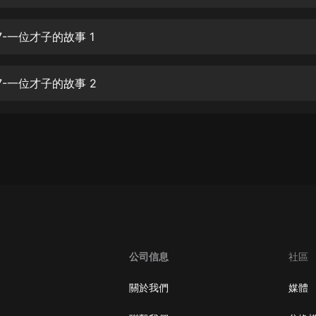
生命科學篇1-2·猴子警長科學探案記|
寶寶巴士科普
寶寶巴士
7-一位才子的故事 1
【新民間劇場】我的老千江湖｜ 有聲
的紫襟｜ 魔幻千手
7-一位才子的故事 2
有聲的紫襟
《夜色鋼琴曲》
夜色鋼琴曲趙海洋
太荒吞天訣丨熱血玄幻丨紫襟領銜有
聲劇
有聲的紫襟
嫡女貴嫁 | 一刀蘇蘇團隊制作 | 古言
宮鬥重生爽文 多人有聲劇
公司信息
社區
一刀蘇蘇
中國大案紀實 | 每日一驚案！真實案
關於我們
媒體
件恐怖刑偵尚文
大舌頭尚文