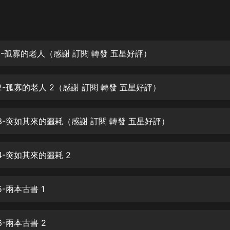
灰姑娘音樂
郭德綱於謙相聲全集
德雲社郭德綱相聲VIP
1-孤寡的老人（感謝 訂閱 轉發 五星好評）
安全警長啦咘啦哆·假期篇|新篇章加
更|寶寶巴士故事
2-孤寡的老人 2（感謝 訂閱 轉發 五星好評）
寶寶巴士
凡人修仙傳|楊洋主演影視原著|薑廣
濤配音多播版本
03-突如其來的噩耗（感謝 訂閱 轉發 五星好評）
光合積木
4-突如其來的噩耗 2
摸金天師【第一季】（紫襟演播）
有聲的紫襟
5-兩本古書 1
無敵六皇子|爆笑穿越|無敵流皇子|安
燃領銜有聲小說
安燃
6-兩本古書 2