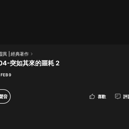
最佳女婿｜都市異能多人有聲劇｜一
種侃侃｜有聲小說
一種侃侃
米小圈上學記:一二三年級 | 暢銷出版
靈異 | 經典著作
物
04-突如其來的噩耗 2
米小圈
 FEB 9
破壞者聯盟篇1-4季·猴子警長科學探
案記|寶寶巴士
寶寶巴士
聲音
喜歡
評
大奉打更人丨頭陀淵領銜多人有聲
劇|暢聽全集|王鶴棣、田曦薇主演影
視劇原著|賣報小郎君
頭陀淵講故事
總有這樣的歌只想一個人聽