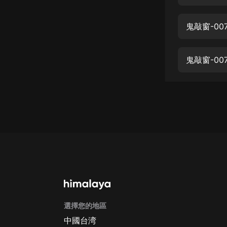
經典名著
人物傳記
鬼敲窗-00
電影
生活
鬼敲窗-00
英語
日語
課程
少兒教育
二次元
教育培訓
IT科技
選擇您的地區
汽車
中國台湾