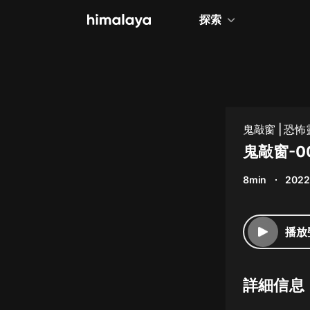
探索
全部
小說
個人成長
鬼敲窗 | 恐怖
相聲評書
鬼敲窗-0
兒童
8min
2022
歷史
情感治愈
播放
健康養生
商業財經
詳細信息
廣播劇