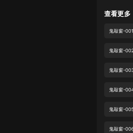
懸疑
查看更多
科幻
鬼敲窗-00
好書精講
外語
鬼敲窗-00
耽美
認知思維
鬼敲窗-0
人文
音樂
鬼敲窗-00
粵語
鬼敲窗-00
頭條
娛樂
鬼敲窗-00