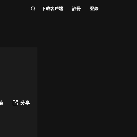
下載客戶端
註冊
登錄
論
分享